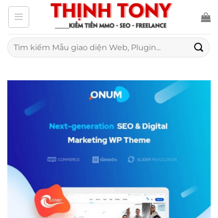
Bỏ
qua
nội
Tìm
kiếm:
dung