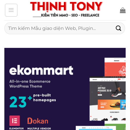
Bỏ
qua
nội
Tìm
kiếm:
dung