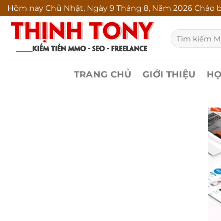
Bỏ
Hôm nay
Chủ Nhật, Ngày 9 Tháng 8, Năm 2026 Chào b
qua
Tìm
nội
kiếm:
dung
TRANG CHỦ
GIỚI THIỆU
HỌ