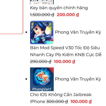
Key bản quyền chính hãng
Giá
Giá
1.500.000
₫
200.000
₫
gốc
hiện
là:
tại
Phong Vân Truyền Kỳ
1.500.000 ₫.
là:
200.000 ₫.
Bản Mod Speed V30 Tốc Độ Siêu
Nhanh Cày Pb Kiếm KNB Cực Dễ
Giá
Giá
290.000
₫
100.000
₫
gốc
hiện
là:
tại
Phong Vân Truyền Kỳ
290.000 ₫.
là:
100.000 ₫.
Cho IOS Không Cần Jaibreak
Giá
Giá
IPhone
300.000
₫
100.000
₫