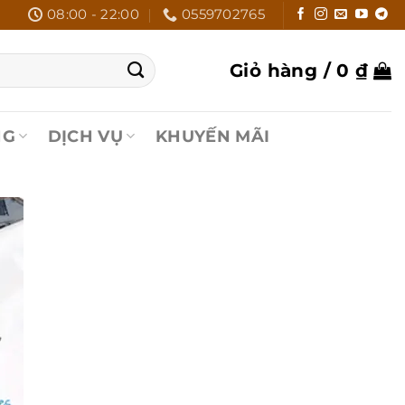
08:00 - 22:00
0559702765
Giỏ hàng /
0
₫
NG
DỊCH VỤ
KHUYẾN MÃI