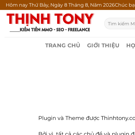
Bỏ
Hôm nay
Thứ Bảy, Ngày 8 Tháng 8, Năm 2026Chúc bạ
qua
Tìm
nội
kiếm:
dung
TRANG CHỦ
GIỚI THIỆU
HỌ
Plugin và Theme được
Thinhtony.
Bởi vì, tất cả các chủ đề và plugi