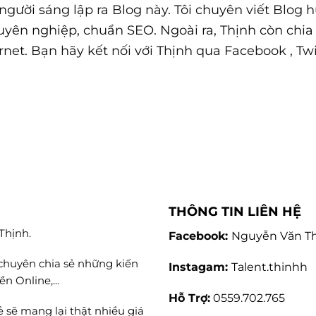
h, người sáng lập ra Blog này. Tôi chuyên viết Bl
yên nghiệp, chuẩn SEO. Ngoài ra, Thịnh còn chi
net. Bạn hãy kết nối với Thịnh qua Facebook , Twi
THÔNG TIN LIÊN HỆ
Thịnh.
Facebook:
Nguyễn Văn T
chuyên chia sẻ những kiến
Instagam:
Talent.thinhh
n Online,...
Hỗ Trợ:
0559.702.765
 sẽ mang lại thật nhiều giá