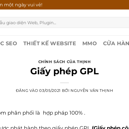
n một ngày vui vẻ!
C SEO
THIẾT KẾ WEBSITE
MMO
CỬA HÀ
CHÍNH SÁCH CỦA THỊNH
Giấy phép GPL
ĐĂNG VÀO
03/05/2021
BỞI
NGUYỄN VĂN THỊNH
com
phân phối là hợp pháp 100% .
n được phát hành theo giấy phép GPL
(Giấy phép c