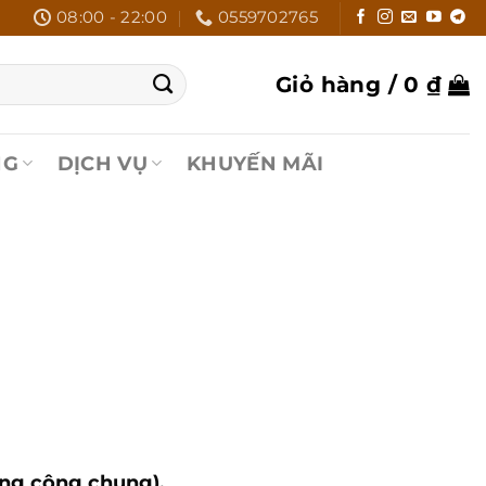
08:00 - 22:00
0559702765
Giỏ hàng /
0
₫
NG
DỊCH VỤ
KHUYẾN MÃI
ông cộng chung).