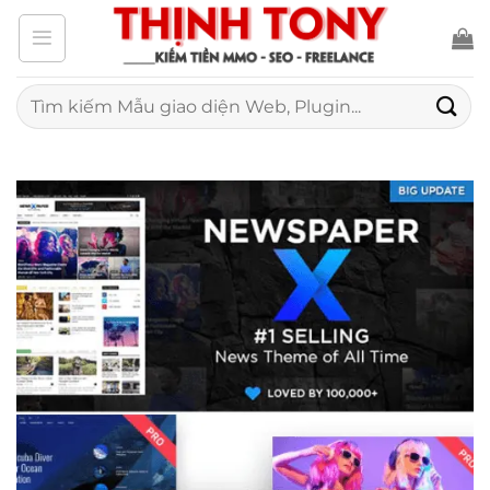
Bỏ
qua
nội
Tìm
kiếm:
dung