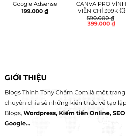
Google Adsense
CANVA PRO VĨNH
VIỄN CHỈ 399K 💥
199.000
₫
590.000
₫
Giá
Giá
399.000
₫
gốc
hiện
là:
tại
590.000 ₫.
là:
399.000
GIỚI THIỆU
Blogs Thịnh Tony Chấm Com là một trang
chuyên chia sẻ những kiến thức về tạo lập
Blogs,
Wordpress, Kiếm tiền Online, SEO
Google...