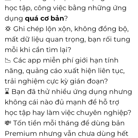
là:
tại
học tập, công việc bằng những ứng
399.000 ₫.
là:
dụng
quá cơ bản
?
89.000 ₫.
💢 Ghi chép lộn xộn, không đồng bộ,
mất dữ liệu quan trọng, bạn rối tung
mỗi khi cần tìm lại?
📉 Các app miễn phí giới hạn tính
năng, quảng cáo xuất hiện liên tục,
trải nghiệm cực kỳ gián đoạn?
⌛️ Bạn đã thử nhiều ứng dụng nhưng
không cái nào đủ mạnh để hỗ trợ
học tập hay làm việc chuyên nghiệp?
💸 Tốn tiền mỗi tháng để dùng bản
Premium nhưng vẫn chưa dùng hết