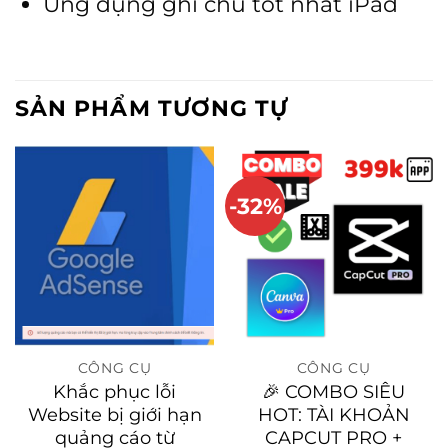
Ứng dụng ghi chú tốt nhất iPad
SẢN PHẨM TƯƠNG TỰ
-32%
CÔNG CỤ
CÔNG CỤ
Khắc phục lỗi
🎉 COMBO SIÊU
Website bị giới hạn
HOT: TÀI KHOẢN
quảng cáo từ
CAPCUT PRO +