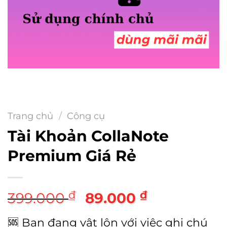
Trang chủ
/
Công cụ
Tài Khoản CollaNote
Premium Giá Rẻ
Giá
Giá
₫
₫
399.000
89.000
gốc
hiện
🆘 Bạn đang vật lộn với việc ghi chú