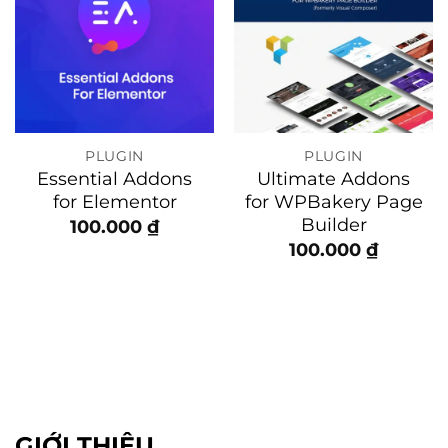
PLUGIN
PLUGIN
Essential Addons
Ultimate Addons
for Elementor
for WPBakery Page
Builder
100.000
₫
100.000
₫
0 ₫.
GIỚI THIỆU