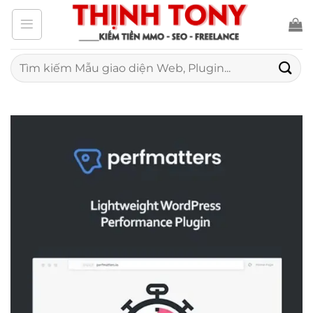
Bỏ
qua
nội
Tìm
kiếm:
dung