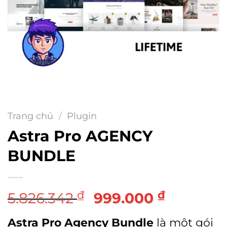
Trang chủ
/
Plugin
Astra Pro AGENCY
BUNDLE
Giá
Giá
₫
₫
5.826.342
999.000
gốc
hiện
Astra Pro Agency Bundle
là một gói