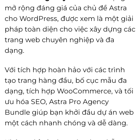
là:
tại
mở rộng đáng giá của chủ đề Astra
5.826.342 ₫.
là:
cho WordPress, được xem là một giải
999.000
pháp toàn diện cho việc xây dựng các
trang web chuyên nghiệp và đa
dạng.
Với tích hợp hoàn hảo với các trình
tạo trang hàng đầu, bố cục mẫu đa
dạng, tích hợp WooCommerce, và tối
ưu hóa SEO, Astra Pro Agency
Bundle giúp bạn khởi đầu dự án web
một cách nhanh chóng và dễ dàng.