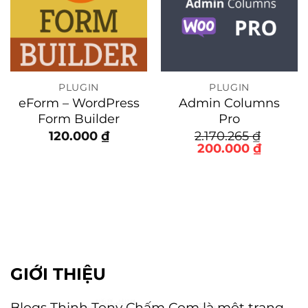
PLUGIN
PLUGIN
eForm – WordPress
Admin Columns
Form Builder
Pro
120.000
₫
2.170.265
₫
Giá
Giá
200.000
₫
gốc
hiện
là:
tại
2.170.265 ₫.
là:
200.000
GIỚI THIỆU
Blogs Thịnh Tony Chấm Com là một trang