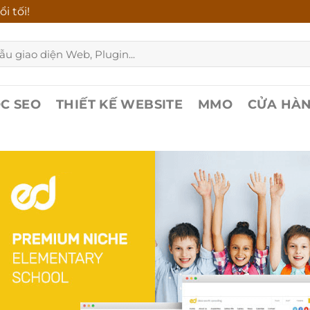
i tối!
C SEO
THIẾT KẾ WEBSITE
MMO
CỬA HÀ