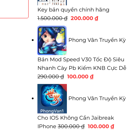
Key bản quyền chính hãng
Giá
Giá
1.500.000
₫
200.000
₫
gốc
hiện
là:
tại
Phong Vân Truyền Kỳ
1.500.000 ₫.
là:
200.000 ₫.
Bản Mod Speed V30 Tốc Độ Siêu
Nhanh Cày Pb Kiếm KNB Cực Dễ
Giá
Giá
290.000
₫
100.000
₫
gốc
hiện
là:
tại
Phong Vân Truyền Kỳ
290.000 ₫.
là:
100.000 ₫.
Cho IOS Không Cần Jaibreak
Giá
Giá
IPhone
300.000
₫
100.000
₫