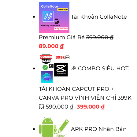
gốc
hiện
là:
tại
Tài Khoản CollaNote
300.000 ₫.
là:
100.00
Premium Giá Rẻ
399.000
₫
Giá
Giá
89.000
₫
gốc
hiện
là:
tại
🎉 COMBO SIÊU HOT:
399.000 ₫.
là:
89.000 ₫.
TÀI KHOẢN CAPCUT PRO +
CANVA PRO VĨNH VIỄN CHỈ 399K
Giá
Giá
💥
590.000
₫
399.000
₫
gốc
hiện
là:
tại
APK PRO Nhân Bản
590.000 ₫.
là: