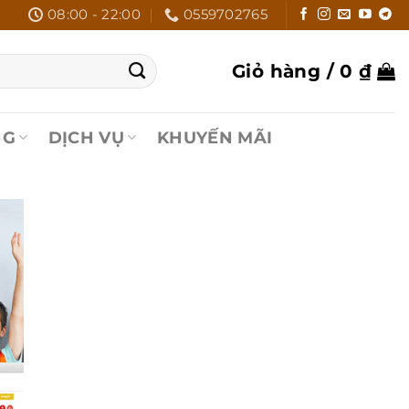
08:00 - 22:00
0559702765
Giỏ hàng /
0
₫
NG
DỊCH VỤ
KHUYẾN MÃI