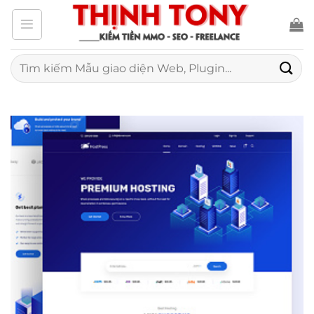
Bỏ
qua
nội
Tìm
kiếm:
dung