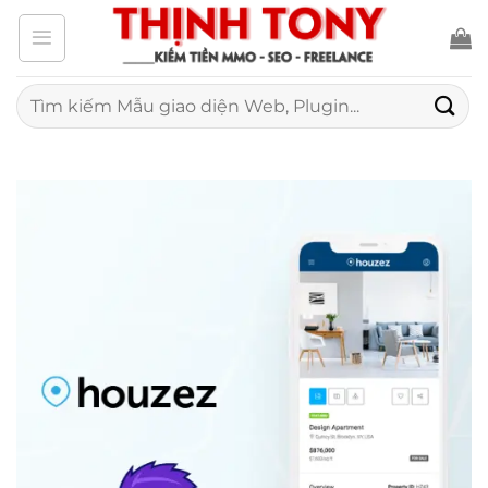
Bỏ
qua
nội
Tìm
kiếm:
dung