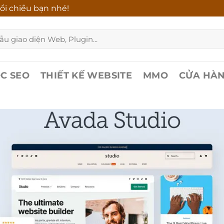
ổi chiều bạn nhé!
C SEO
THIẾT KẾ WEBSITE
MMO
CỬA HÀ