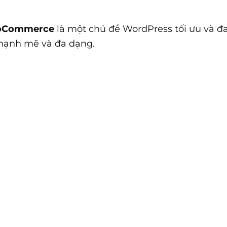
WooCommerce
là một chủ đề WordPress tối ưu và đa
 mạnh mẽ và đa dạng.
vada cho phép bạn dễ dàng tạo bố cục và thiết kế
 phép bạn xây dựng các cửa hàng trực tuyến chu
m vào giỏ hàng