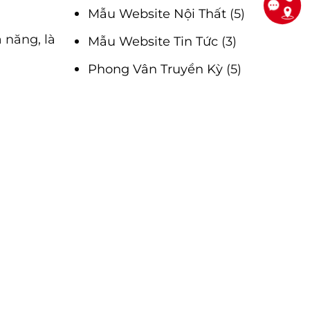
Mẫu Website Nội Thất
(5)
 năng, là
Mẫu Website Tin Tức
(3)
Phong Vân Truyền Kỳ
(5)
 trang web
Plugin
(90)
Plugin & Theme ( Bán chạy)
(27)
Theme Website
(35)
yên nghiệp
WooCommerce Plugin
(16)
Sản phẩm
Theme Flatsome có