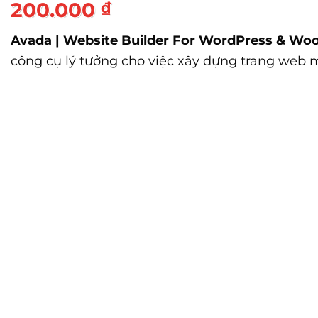
200.000
₫
Avada | Website Builder For WordPress & 
công cụ lý tưởng cho việc xây dựng trang web
Với giao diện người dùng kéo và thả tiện lợi, A
mà không cần kiến thức về mã hóa.
Chủ đề này tích hợp tốt với WooCommerce, cho
và tùy chỉnh chúng theo ý muốn.
Theme Avada số lượng
Thê
Cam kết
Sản phẩm số chính hãng, giá tốt nhất trên thị trường
Video hướng dẫn sử dụng sản phẩm số đầy đủ chi tiết