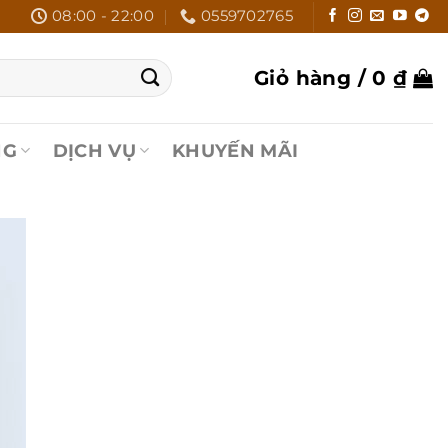
08:00 - 22:00
0559702765
Giỏ hàng /
0
₫
NG
DỊCH VỤ
KHUYẾN MÃI