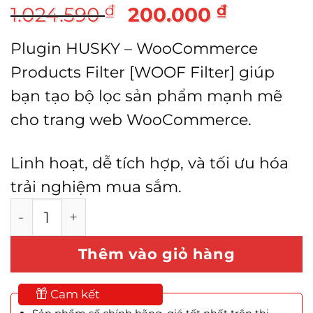
Giá
Giá
₫
₫
1.024.590
200.000
gốc
hiện
Plugin HUSKY – WooCommerce
là:
tại
Products Filter [WOOF Filter] giúp
1.024.590 ₫.
là:
bạn tạo bộ lọc sản phẩm mạnh mẽ
200.000
cho trang web WooCommerce.
Linh hoạt, dễ tích hợp, và tối ưu hóa
trải nghiệm mua sắm.
HUSKY - WooCommerce Products Filter Profe
Thêm vào giỏ hàng
Cam kết