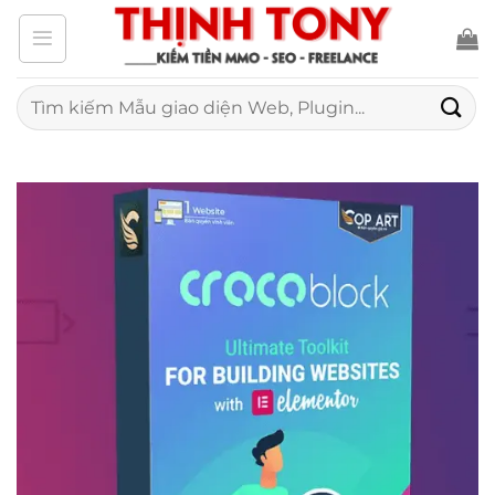
Bỏ
qua
nội
Tìm
kiếm:
dung