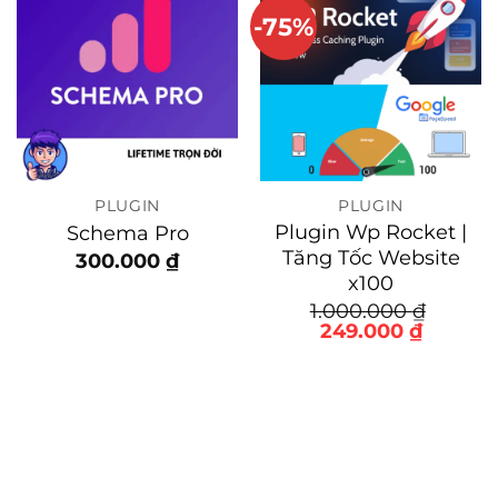
-75%
PLUGIN
PLUGIN
Plugin Wp Rocket |
Schema Pro
Tăng Tốc Website
300.000
₫
x100
1.000.000
₫
Giá
Giá
249.000
₫
gốc
hiện
là:
tại
1.000.000 ₫.
là:
0 ₫.
249.000