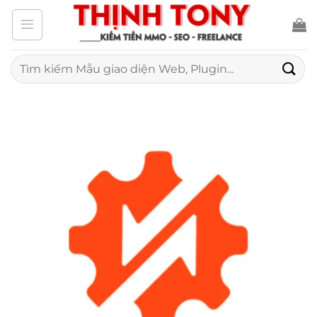
Bỏ
qua
nội
Tìm
kiếm:
dung