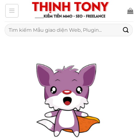
Bỏ
qua
nội
Tìm
kiếm:
dung