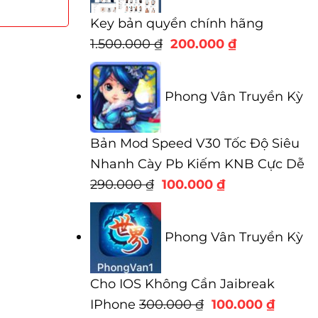
Key bản quyền chính hãng
Giá
Giá
1.500.000
₫
200.000
₫
gốc
hiện
là:
tại
Phong Vân Truyền Kỳ
1.500.000 ₫.
là:
200.000 ₫.
Bản Mod Speed V30 Tốc Độ Siêu
Nhanh Cày Pb Kiếm KNB Cực Dễ
Giá
Giá
290.000
₫
100.000
₫
gốc
hiện
là:
tại
Phong Vân Truyền Kỳ
290.000 ₫.
là:
100.000 ₫.
Cho IOS Không Cần Jaibreak
Giá
Giá
IPhone
300.000
₫
100.000
₫