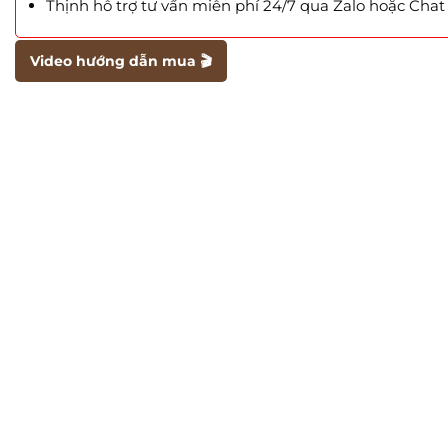
Thịnh hỗ trợ tư vấn miễn phí 24/7 qua Zalo hoặc Cha
Video hướng dẫn mua 🎬