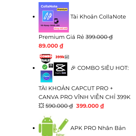
gốc
hiện
là:
tại
Tài Khoản CollaNote
300.000 ₫.
là:
100.00
Premium Giá Rẻ
399.000
₫
Giá
Giá
89.000
₫
gốc
hiện
là:
tại
🎉 COMBO SIÊU HOT:
399.000 ₫.
là:
89.000 ₫.
TÀI KHOẢN CAPCUT PRO +
CANVA PRO VĨNH VIỄN CHỈ 399K
Giá
Giá
💥
590.000
₫
399.000
₫
gốc
hiện
là:
tại
APK PRO Nhân Bản
590.000 ₫.
là: