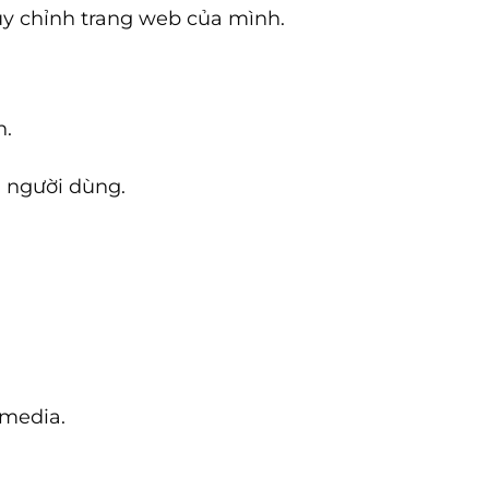
tùy chỉnh trang web của mình.
h.
m người dùng.
imedia.