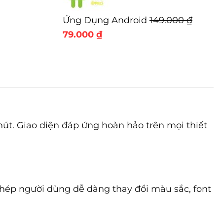
399.000 ₫.
Ứng Dụng Android
149.000
₫
Giá
Giá
79.000
₫
gốc
hiện
là:
tại
149.000 ₫.
là:
79.000 ₫.
 hút. Giao diện đáp ứng hoàn hảo trên mọi thiết
hép người dùng dễ dàng thay đổi màu sắc, font