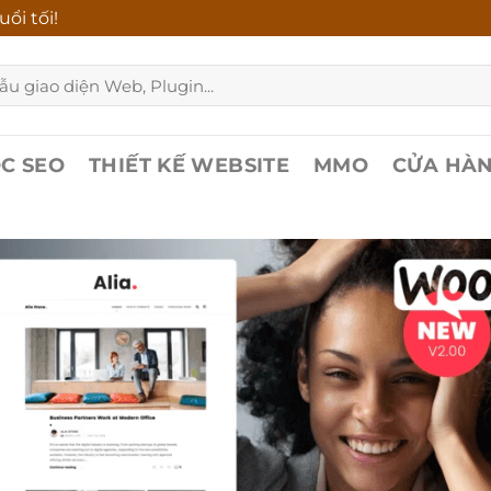
ổi tối!
C SEO
THIẾT KẾ WEBSITE
MMO
CỬA HÀ