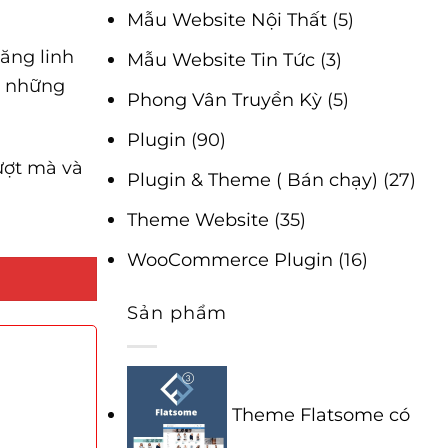
Mẫu Website Nội Thất
(5)
năng linh
Mẫu Website Tin Tức
(3)
ho những
Phong Vân Truyền Kỳ
(5)
Plugin
(90)
ượt mà và
Plugin & Theme ( Bán chạy)
(27)
Theme Website
(35)
WooCommerce Plugin
(16)
Sản phẩm
Theme Flatsome có