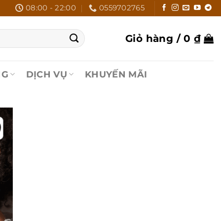
08:00 - 22:00
0559702765
Giỏ hàng /
0
₫
NG
DỊCH VỤ
KHUYẾN MÃI