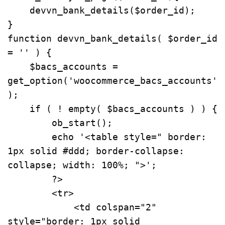
    devvn_bank_details($order_id);

}

function devvn_bank_details( $order_id 
= '' ) {

    $bacs_accounts = 
get_option('woocommerce_bacs_accounts'
);

    if ( ! empty( $bacs_accounts ) ) {

        ob_start();

        echo '
<
table
style
=
" border: 
1px solid #ddd; border-collapse: 
collapse; width: 100%; "
>
';

        ?>

<
tr
>
<
td
colspan
=
"2"
style
=
"border: 1px solid 