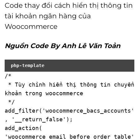
Code thay đổi cách hiển thị thông tin
tài khoản ngân hàng của
Woocommerce
Nguồn Code By Anh Lê Văn Toản
php-template
/*

 * Tùy chỉnh hiển thị thông tin chuyển 
khoản trong woocommerce

 */

add_filter('woocommerce_bacs_accounts'
, '__return_false');

add_action( 
'woocommerce_email_before_order_table'