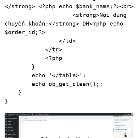
</
strong
>
<?php
echo
$bank_name
;
?>
<
br
>
<
strong
>
Nội dung 
chuyển khoản:
</
strong
>
 DH
<?php
echo
$order_id
;
?>
</
td
>
</
tr
>
<?php
        }

echo
'</table>'
;

echo
ob_get_clean
();;

    }

}