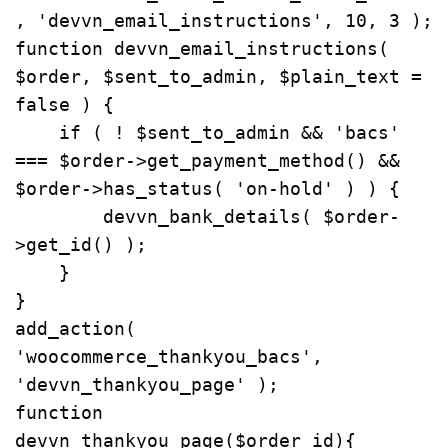
, 'devvn_email_instructions', 10, 3 );

function devvn_email_instructions( 
$order, $sent_to_admin, $plain_text = 
false ) {

    if ( ! $sent_to_admin && 'bacs' 
=== $order->get_payment_method() && 
$order->has_status( 'on-hold' ) ) {

        devvn_bank_details( $order-
>get_id() );

    }

}

add_action( 
'woocommerce_thankyou_bacs', 
'devvn_thankyou_page' );

function 
devvn_thankyou_page($order_id){
