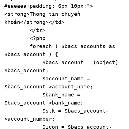
#eaeaea;padding: 6px 10px;"
>
<
strong
>
Thông tin chuyển 
khoản
</
strong
>
</
td
>
</
tr
>
<?php
foreach
 ( 
$bacs_accounts
as
$bacs_account
 ) {

$bacs_account
 = (
object
) 
$bacs_account
;

$account_name
 = 
$bacs_account
->account_name;

$bank_name
 = 
$bacs_account
->bank_name;

$stk
 = 
$bacs_account
-
>account_number;

$icon
 = 
$bacs_account
-