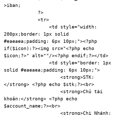
>iban;

?>
<
tr
>
<
td
style
=
"width: 
200px;border: 1px solid 
#eaeaea;padding: 6px 10px;"
>
<?php
if
(
$icon
):
?>
<
img
src
=
"
<?php
echo
$icon
;
?>
"
alt
=
""
/>
<?php
endif
;
?>
</
td
>
<
td
style
=
"border: 1px 
solid #eaeaea;padding: 6px 10px;"
>
<
strong
>
STK:
</
strong
>
<?php
echo
$stk
;
?>
<
br
>
<
strong
>
Chủ tài 
khoản:
</
strong
>
<?php
echo
$account_name
;
?>
<
br
>
<
strong
>
Chi Nhánh: