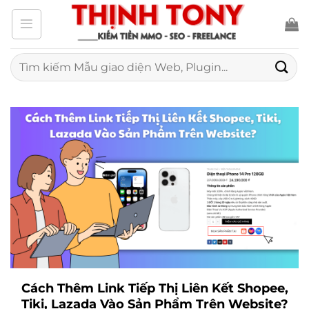
Bỏ
qua
nội
Tìm
kiếm:
dung
Cách Thêm Link Tiếp Thị Liên Kết Shopee,
Tiki, Lazada Vào Sản Phẩm Trên Website?