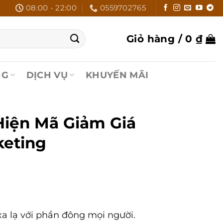
08:00 - 22:00
0559702765
Giỏ hàng /
0
₫
NG
DỊCH VỤ
KHUYẾN MÃI
Hiện Mã Giảm Giá
keting
 xa lạ với phần đông mọi người.