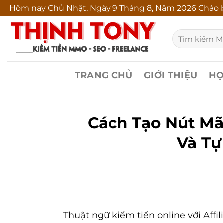
Bỏ
Hôm nay
Chủ Nhật, Ngày 9 Tháng 8, Năm 2026 Chào b
qua
Tìm
nội
kiếm:
dung
TRANG CHỦ
GIỚI THIỆU
HỌ
Cách Tạo Nút Mã
Và Tự
Thuật ngữ kiếm tiền online với Affi