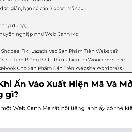
 đơn giản, bạn sẽ cần 2 đoạn mã sau
 đang dùng)
á chuyên nghiệp như Web Canh Me
t Shopee, Tiki, Lazada Vào Sản Phẩm Trên Website?
c Section Riêng Biệt : Tối ưu hiển thị Woocommerce
acebook Cho Sản Phẩm Bán Trên Website Wordpress?
hi Ấn Vào Xuất Hiện Mã Và Mở L
g gì?
 một Web Canh Me rất nổi tiếng, anh ấy có thể k