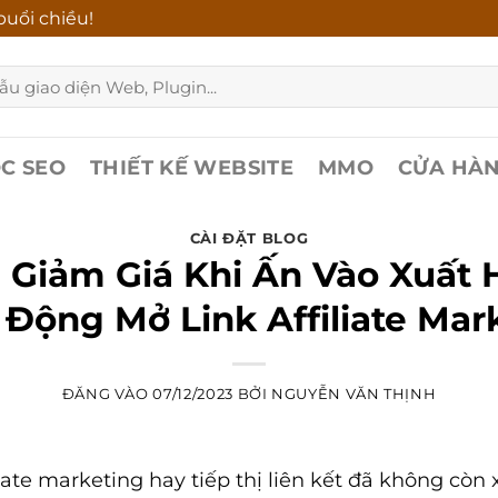
uổi chiều!
C SEO
THIẾT KẾ WEBSITE
MMO
CỬA HÀ
CÀI ĐẶT BLOG
 Giảm Giá Khi Ấn Vào Xuất 
 Động Mở Link Affiliate Mar
ĐĂNG VÀO
07/12/2023
BỞI
NGUYỄN VĂN THỊNH
liate marketing hay tiếp thị liên kết đã không còn