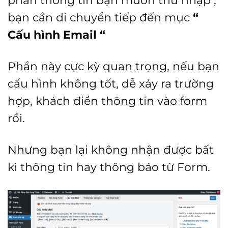
bạn cần di chuyển tiếp đến mục
“
Cấu hình Email “
Phần này cực kỳ quan trọng, nếu bạn
cấu hình không tốt, dễ xảy ra trường
hợp, khách điền thông tin vào form
rồi.
Nhưng bạn lại không nhận được bất
kì thông tin hay thông báo từ Form.