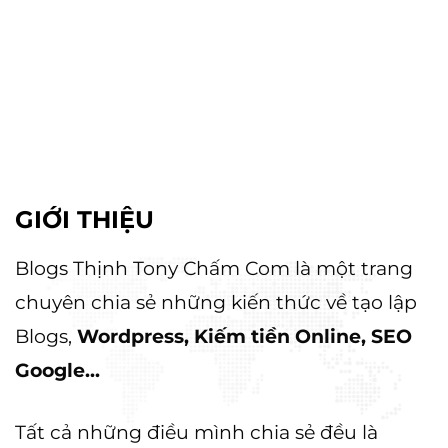
GIỚI THIỆU
Blogs Thịnh Tony Chấm Com là một trang
chuyên chia sẻ những kiến thức về tạo lập
Blogs,
Wordpress, Kiếm tiền Online, SEO
Google...
Tất cả những điều mình chia sẻ đều là