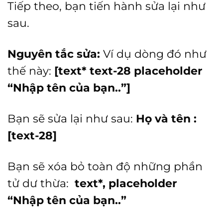
Tiếp theo, bạn tiến hành sửa lại như
sau.
Nguyên tắc sửa:
Ví dụ dòng đó như
thế này:
[text* text-28 placeholder
“Nhập tên của bạn..”]
Bạn sẽ sửa lại như sau:
Họ và tên :
[text-28]
Bạn sẽ xóa bỏ toàn độ những phần
tử dư thừa:
text*, placeholder
“Nhập tên của bạn..”