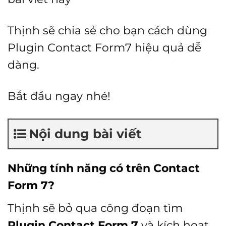
Thịnh sẽ chia sẻ cho bạn cách dùng
Plugin Contact Form7 hiệu quả dễ
dàng.
Bắt đầu ngay nhé!
Nội dung bài viết
Những tính năng có trên Contact
Form 7?
Thịnh sẽ bỏ qua công đoạn tìm
Plugin Contact Form 7
và kích hoạt