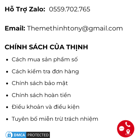
Hỗ Trợ Zalo:
0559.702.765
Email:
Themethinhtony@gmail.com
CHÍNH SÁCH CỦA THỊNH
Cách mua sản phẩm số
Cách kiểm tra đơn hàng
Chính sách bảo mật
Chính sách hoàn tiền
Điều khoản và điều kiện
Tuyên bố miễn trừ trách nhiệm