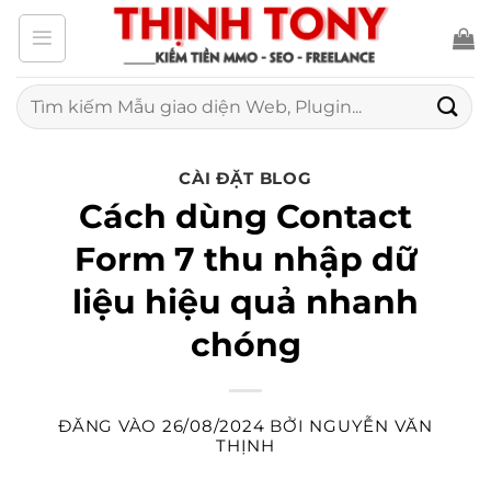
Bỏ
qua
nội
Tìm
kiếm:
dung
CÀI ĐẶT BLOG
Cách dùng Contact
Form 7 thu nhập dữ
liệu hiệu quả nhanh
chóng
ĐĂNG VÀO
26/08/2024
BỞI
NGUYỄN VĂN
THỊNH