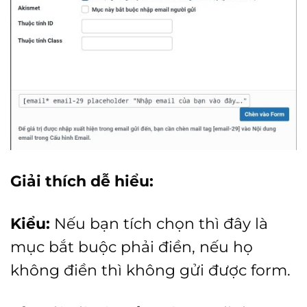
Giải thích dễ hiểu:
Kiểu:
Nếu bạn tích chọn thì đây là
mục bắt buộc phải điền, nếu họ
không điền thì không gửi được form.