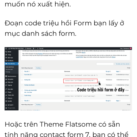
muốn nó xuất hiện.
Đoạn code triệu hồi Form bạn lấy ở
mục danh sách form.
Hoặc trên Theme Flatsome có sẵn
tính năng contact form 7, bạn có thể