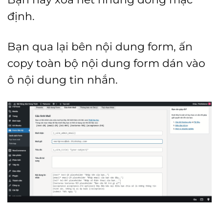
định.
Bạn qua lại bên nội dung form, ấn
copy toàn bộ nội dung form dán vào
ô nội dung tin nhắn.