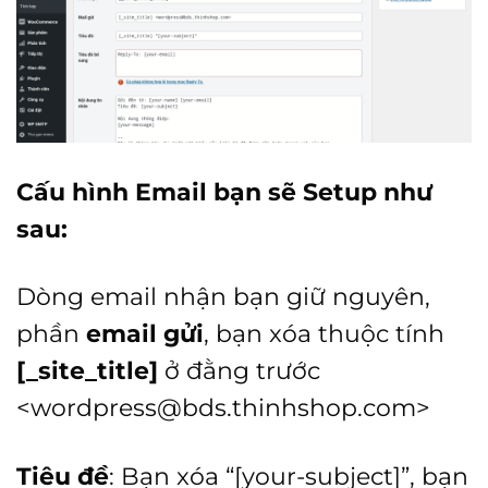
Cấu hình Email bạn sẽ Setup như
sau:
Dòng email nhận bạn giữ nguyên,
phần
email gửi
, bạn xóa thuộc tính
[_site_title]
ở đằng trước
<wordpress@bds.thinhshop.com>
Tiêu đề
: Bạn xóa “[your-subject]”, bạn