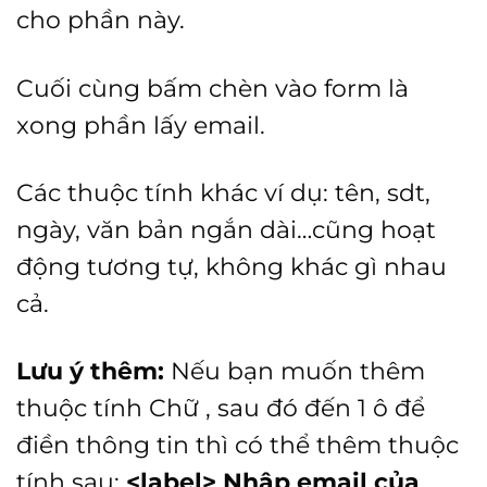
cho phần này.
Cuối cùng bấm chèn vào form là
xong phần lấy email.
Các thuộc tính khác ví dụ: tên, sdt,
ngày, văn bản ngắn dài…cũng hoạt
động tương tự, không khác gì nhau
cả.
Lưu ý thêm:
Nếu bạn muốn thêm
thuộc tính Chữ , sau đó đến 1 ô để
điền thông tin thì có thể thêm thuộc
tính sau:
<label> Nhập email của