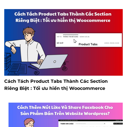
Cách Tách Product Tabs Thành Các Section
Riêng Biệt : Tối ưu hiển thị Woocommerce