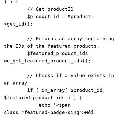
) ) {

// Get productID
$product_id
 = 
$product
-
>
get_id
();

// Returns an array containing 
the IDs of the featured products.
$featured_product_ids
 = 
wc_get_featured_product_ids
();

// Checks if a value exists in 
an array
if
 ( 
in_array
( 
$product_id
, 
$featured_product_ids
 ) ) {

echo
'<span 
class="featured-badge-sing">Nổi 