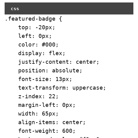
css
.featured-badge
 {

top
: -
20px
;

left
: 
0px
;

color
: 
#000
;

display
: flex;

justify-content
: center;

position
: absolute;

font-size
: 
13px
;

text-transform
: uppercase;

z-index
: 
22
;

margin-left
: 
0px
;

width
: 
65px
;

align-items
: center;

font-weight
: 
600
;
