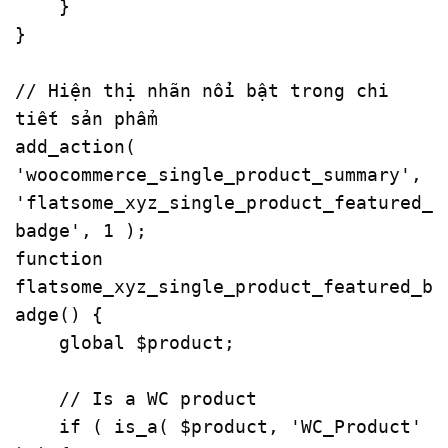
    }

}

// Hiện thị nhãn nổi bật trong chi 
tiết sản phẩm
add_action
( 
'woocommerce_single_product_summary'
, 
'flatsome_xyz_single_product_featured_
badge'
, 
1
function
flatsome_xyz_single_product_featured_b
adge
(
) 
{

global
$product
;

// Is a WC product
if
 ( 
is_a
( 
$product
, 
'WC_Product'