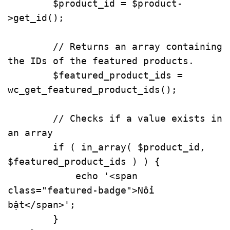
$product_id
 = 
$product
-
>
get_id
();

// Returns an array containing 
the IDs of the featured products.
$featured_product_ids
 = 
wc_get_featured_product_ids
();

// Checks if a value exists in 
an array
if
 ( 
in_array
( 
$product_id
, 
$featured_product_ids
 ) ) {

echo
'<span 
class="featured-badge">Nổi 
bật</span>'
;

        } 
