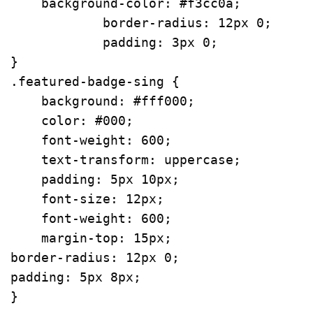
background-color
: 
#f3cc0a
;

border-radius
: 
12px
0
;

padding
: 
3px
0
;

.featured-badge-sing
 {

background
: 
#fff000
;

color
: 
#000
;

font-weight
: 
600
;

text-transform
: uppercase;

padding
: 
5px
10px
;

font-size
: 
12px
;

font-weight
: 
600
;

margin-top
: 
15px
border-radius
: 
12px
0
padding
: 
5px
8px
;

}