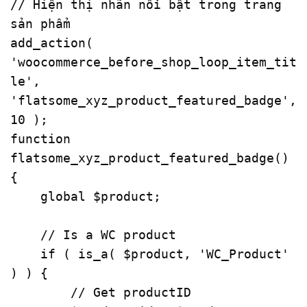
// Hiện thị nhãn nổi bật trong trang 
sản phẩm
add_action
( 
'woocommerce_before_shop_loop_item_tit
le'
, 
'flatsome_xyz_product_featured_badge'
, 
10
function
flatsome_xyz_product_featured_badge
(
) 
{

global
$product
;

// Is a WC product
if
 ( 
is_a
( 
$product
, 
'WC_Product'
) ) {

// Get productID