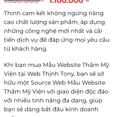
1.500.000
1.100.000
gốc
hiện
Thịnh cam kết không ngừng nâng
là:
tại
cao chất lượng sản phẩm, áp dụng
1.500.000 ₫.
là:
những công nghệ mới nhất và cải
1.100.
tiến dịch vụ để đáp ứng mọi yêu cầu
từ khách hàng.
Khi bạn mua Mẫu Website Thẩm Mỹ
Viện tại Web Thịnh Tony, bạn sẽ sở
hữu một Source Web Mẫu Website
Thẩm Mỹ Viện với giao diện độc đáo
với nhiều tính năng đa dạng, giúp
bạn sẽ dàng bắt đầu kinh doanh