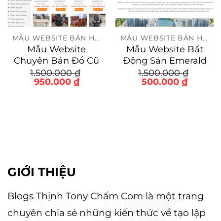
MẪU WEBSITE BÁN HÀNG
MẪU WEBSITE BÁN HÀNG
Mẫu Website
Mẫu Website Bất
Chuyên Bán Đồ Cũ
Động Sản Emerald
1.500.000
₫
1.500.000
₫
Giá
Giá
Giá
Giá
950.000
₫
500.000
₫
gốc
hiện
gốc
hiện
là:
tại
là:
tại
1.500.000 ₫.
là:
1.500.000 ₫.
là:
950.000 ₫.
500.000
GIỚI THIỆU
Blogs Thịnh Tony Chấm Com là một trang
chuyên chia sẻ những kiến thức về tạo lập