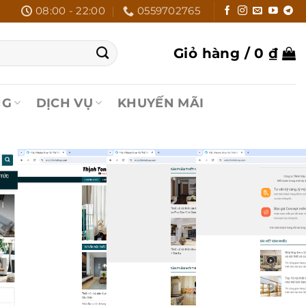
08:00 - 22:00
0559702765
Giỏ hàng /
0
₫
NG
DỊCH VỤ
KHUYẾN MÃI