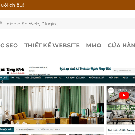
uổi chiều!
C SEO
THIẾT KẾ WEBSITE
MMO
CỬA HÀ