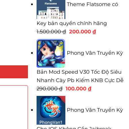
Theme Flatsome có
Key bản quyền chính hãng
Giá
Giá
1.500.000
₫
200.000
₫
gốc
hiện
là:
tại
Phong Vân Truyền Kỳ
1.500.000 ₫.
là:
200.000 ₫.
Bản Mod Speed V30 Tốc Độ Siêu
Nhanh Cày Pb Kiếm KNB Cực Dễ
Giá
Giá
290.000
₫
100.000
₫
gốc
hiện
là:
tại
Phong Vân Truyền Kỳ
290.000 ₫.
là:
100.000 ₫.
Cho IOS Không Cần Jaibreak