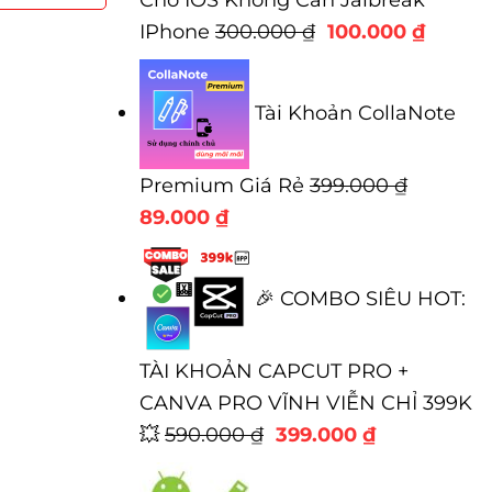
Giá
Giá
IPhone
300.000
₫
100.000
₫
gốc
hiện
là:
tại
Tài Khoản CollaNote
300.000 ₫.
là:
100.00
Premium Giá Rẻ
399.000
₫
Giá
Giá
89.000
₫
gốc
hiện
là:
tại
🎉 COMBO SIÊU HOT:
399.000 ₫.
là:
89.000 ₫.
TÀI KHOẢN CAPCUT PRO +
CANVA PRO VĨNH VIỄN CHỈ 399K
Giá
Giá
💥
590.000
₫
399.000
₫
gốc
hiện