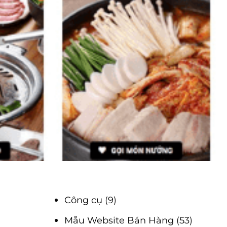
Công cụ
(9)
Mẫu Website Bán Hàng
(53)