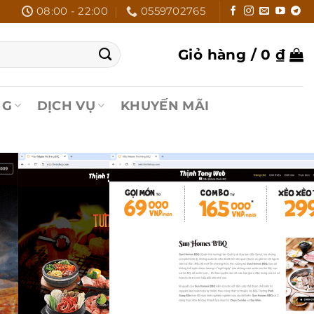
08:00 - 22:00
0559702765
Giỏ hàng /
0
₫
NG
DỊCH VỤ
KHUYẾN MÃI