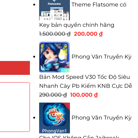
Theme Flatsome có
Key bản quyền chính hãng
Giá
Giá
1.500.000
₫
200.000
₫
gốc
hiện
là:
tại
Phong Vân Truyền Kỳ
1.500.000 ₫.
là:
200.000 ₫.
Bản Mod Speed V30 Tốc Độ Siêu
Nhanh Cày Pb Kiếm KNB Cực Dễ
Giá
Giá
290.000
₫
100.000
₫
gốc
hiện
là:
tại
Phong Vân Truyền Kỳ
290.000 ₫.
là:
100.000 ₫.
Cho IOS Không Cần Jaibreak