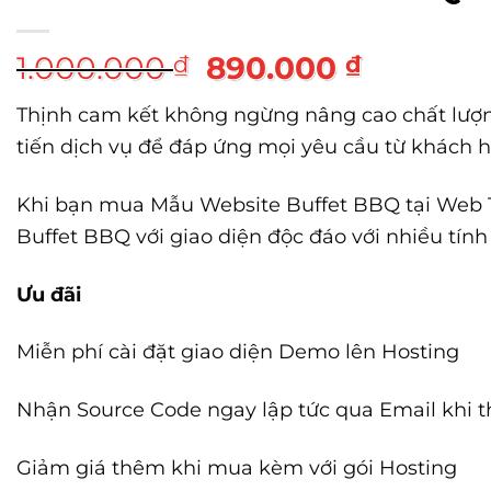
Giá
Giá
1.000.000
890.000
₫
₫
gốc
hiện
Thịnh cam kết không ngừng nâng cao chất lượ
là:
tại
tiến dịch vụ để đáp ứng mọi yêu cầu từ khách 
1.000.000 ₫.
là:
890.000
Khi bạn mua Mẫu Website Buffet BBQ tại Web 
Buffet BBQ với giao diện độc đáo với nhiều tín
Ưu đãi
Miễn phí cài đặt giao diện Demo lên Hosting
Nhận Source Code ngay lập tức qua Email khi 
Giảm giá thêm khi mua kèm với gói Hosting