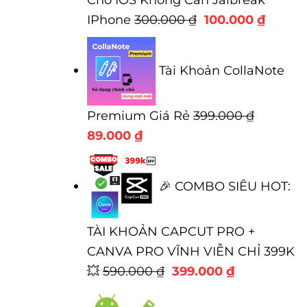
Giá
Giá
IPhone
300.000
₫
100.000
₫
gốc
hiện
là:
tại
Tài Khoản CollaNote
300.000 ₫.
là:
100.00
Premium Giá Rẻ
399.000
₫
Giá
Giá
89.000
₫
gốc
hiện
là:
tại
🎉 COMBO SIÊU HOT:
399.000 ₫.
là:
89.000 ₫.
TÀI KHOẢN CAPCUT PRO +
CANVA PRO VĨNH VIỄN CHỈ 399K
Giá
Giá
💥
590.000
₫
399.000
₫
gốc
hiện