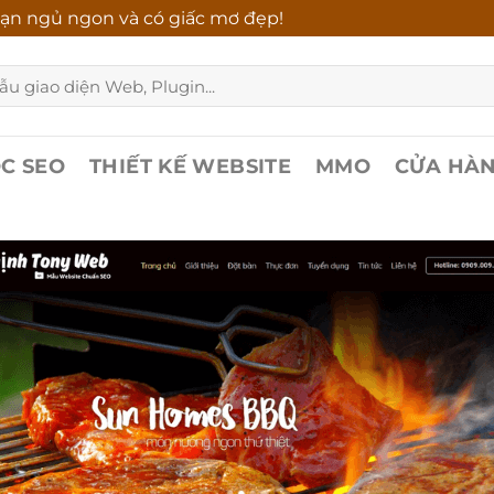
ạn ngủ ngon và có giấc mơ đẹp!
C SEO
THIẾT KẾ WEBSITE
MMO
CỬA HÀ