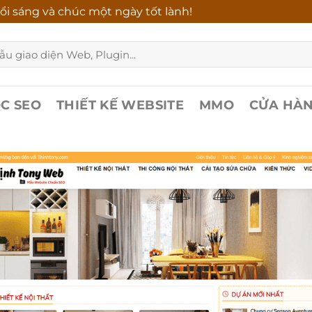
i sáng và chúc một ngày tốt lành!
C SEO
THIẾT KẾ WEBSITE
MMO
CỬA HÀ