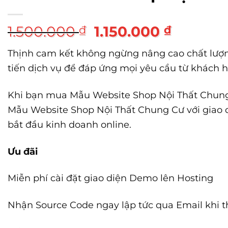
Giá
Giá
1.500.000
1.150.000
₫
₫
gốc
hiện
Thịnh cam kết không ngừng nâng cao chất lượ
là:
tại
tiến dịch vụ để đáp ứng mọi yêu cầu từ khách 
1.500.000 ₫.
là:
1.150.00
Khi bạn mua Mẫu Website Shop Nội Thất Chung
Mẫu Website Shop Nội Thất Chung Cư với giao d
bắt đầu kinh doanh online.
Ưu đãi
Miễn phí cài đặt giao diện Demo lên Hosting
Nhận Source Code ngay lập tức qua Email khi 