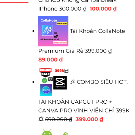
Giá
Giá
IPhone
300.000
₫
100.000
₫
gốc
hiện
là:
tại
Tài Khoản CollaNote
300.000 ₫.
là:
100.00
Premium Giá Rẻ
399.000
₫
Giá
Giá
89.000
₫
gốc
hiện
là:
tại
🎉 COMBO SIÊU HOT:
399.000 ₫.
là:
89.000 ₫.
TÀI KHOẢN CAPCUT PRO +
CANVA PRO VĨNH VIỄN CHỈ 399K
Giá
Giá
💥
590.000
₫
399.000
₫
gốc
hiện