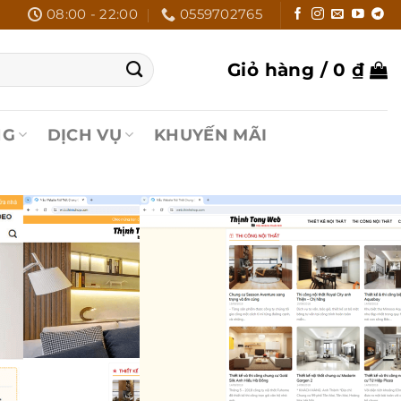
08:00 - 22:00
0559702765
Giỏ hàng /
0
₫
NG
DỊCH VỤ
KHUYẾN MÃI