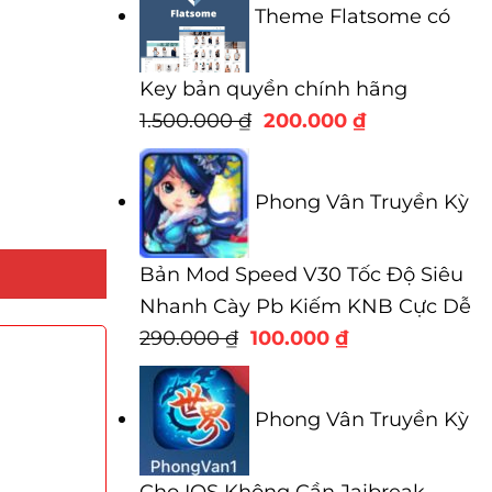
Theme Flatsome có
Key bản quyền chính hãng
Giá
Giá
1.500.000
₫
200.000
₫
gốc
hiện
là:
tại
Phong Vân Truyền Kỳ
1.500.000 ₫.
là:
200.000 ₫.
Bản Mod Speed V30 Tốc Độ Siêu
Nhanh Cày Pb Kiếm KNB Cực Dễ
Giá
Giá
290.000
₫
100.000
₫
gốc
hiện
là:
tại
Phong Vân Truyền Kỳ
290.000 ₫.
là:
100.000 ₫.
Cho IOS Không Cần Jaibreak