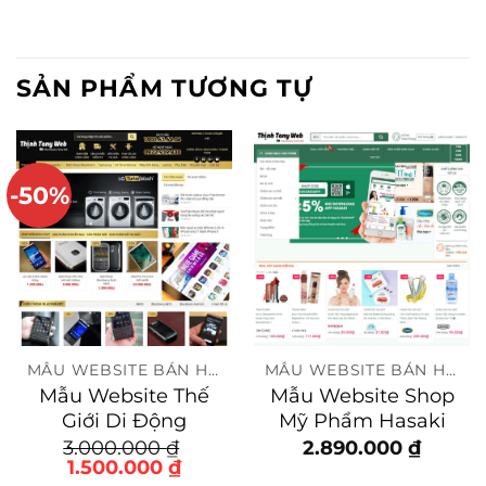
SẢN PHẨM TƯƠNG TỰ
-50%
MẪU WEBSITE BÁN HÀNG
MẪU WEBSITE BÁN HÀNG
Mẫu Website Thế
Mẫu Website Shop
Giới Di Động
Mỹ Phẩm Hasaki
3.000.000
₫
2.890.000
₫
Giá
Giá
1.500.000
₫
gốc
hiện