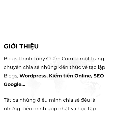
là:
tại
3.000.000 ₫.
là:
1.500.000 ₫.
000 ₫.
GIỚI THIỆU
Blogs Thịnh Tony Chấm Com là một trang
chuyên chia sẻ những kiến thức về tạo lập
Blogs,
Wordpress, Kiếm tiền Online, SEO
Google...
Tất cả những điều mình chia sẻ đều là
những điều mình góp nhặt và học tập