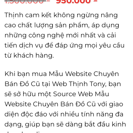
1.500.000
950.000
gốc
hiện
Thịnh cam kết không ngừng nâng
là:
tại
cao chất lượng sản phẩm, áp dụng
1.500.000 ₫.
là:
những công nghệ mới nhất và cải
950.00
tiến dịch vụ để đáp ứng mọi yêu cầu
từ khách hàng.
Khi bạn mua Mẫu Website Chuyên
Bán Đồ Cũ tại Web Thịnh Tony, bạn
sẽ sở hữu một Source Web Mẫu
Website Chuyên Bán Đồ Cũ với giao
diện độc đáo với nhiều tính năng đa
dạng, giúp bạn sẽ dàng bắt đầu kinh