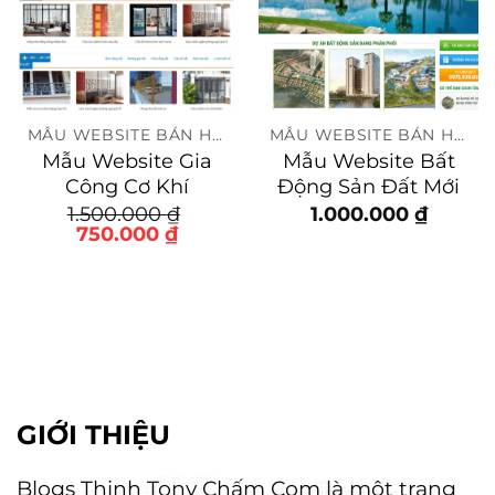
MẪU WEBSITE BÁN HÀNG
MẪU WEBSITE BÁN HÀNG
Mẫu Website Gia
Mẫu Website Bất
Công Cơ Khí
Động Sản Đất Mới
1.500.000
₫
1.000.000
₫
Giá
Giá
750.000
₫
gốc
hiện
là:
tại
1.500.000 ₫.
là:
750.000 ₫.
GIỚI THIỆU
Blogs Thịnh Tony Chấm Com là một trang