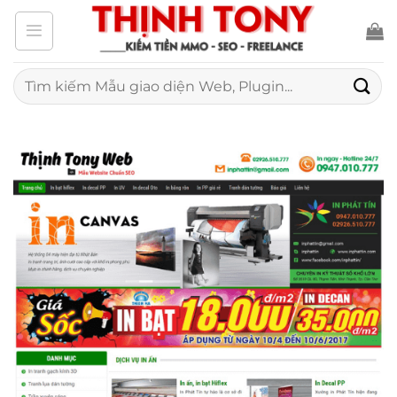
Bỏ
qua
nội
Tìm
kiếm:
dung