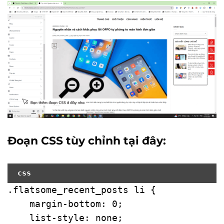
Đoạn CSS tùy chỉnh tại đây:
css
.flatsome_recent_posts
li
 {

margin-bottom
: 
0
;

list-style
: none;
