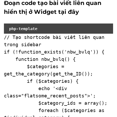
Đoạn code tạo bài viết liên quan
hiển thị ở Widget tại đây
php-template
// Tạo shortcode bài viết liên quan 
trong sidebar

if (!function_exists('nbw_bvlq')) {

    function nbw_bvlq() {

        $categories = 
get_the_category(get_the_ID());

        if ($categories) {

            echo '
<
div
class
=
"flatsome_recent_posts"
>
';

            $category_ids = array();

            foreach ($categories as 