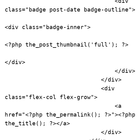
<
div
class
=
"badge post-date badge-outline"
>
<
div
class
=
"badge-inner"
>
<?php
the_post_thumbnail
(
'full'
); 
?>
</
div
>
</
div
>
</
div
>
<
div
class
=
"flex-col flex-grow"
>
<
a
href
=
"
<?php
the_permalink
(); 
?>
"
>
<?php
the_title
(); 
?>
</
a
>
</
div
>