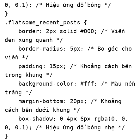
0
, 
0.1
); 
/* Hiệu ứng đổ bóng */
.flatsome_recent_posts
 {

border
: 
2px
 solid 
#000
; 
/* Viền 
đen xung quanh */
border-radius
: 
5px
; 
/* Bo góc cho 
viền */
padding
: 
15px
; 
/* Khoảng cách bên 
trong khung */
background-color
: 
#fff
; 
/* Màu nền 
trắng */
margin-bottom
: 
20px
; 
/* Khoảng 
cách bên dưới khung */
box-shadow
: 
0
4px
6px
rgba
(
0
, 
0
, 
0
, 
0.1
); 
/* Hiệu ứng đổ bóng nhẹ */
}