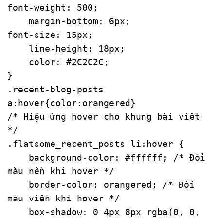
font-weight
: 
500
;

margin-bottom
: 
6px
font-size
: 
15px
;

line-height
: 
18px
;

color
: 
#2C2C2C
;

.recent-blog-posts
a
:hover
{
color
/* Hiệu ứng hover cho khung bài viết 
*/
.flatsome_recent_posts
li
:hover
 {

background-color
: 
#ffffff
; 
/* Đổi 
màu nền khi hover */
border-color
: orangered; 
/* Đổi 
màu viền khi hover */
box-shadow
: 
0
4px
8px
rgba
(
0
, 
0
, 