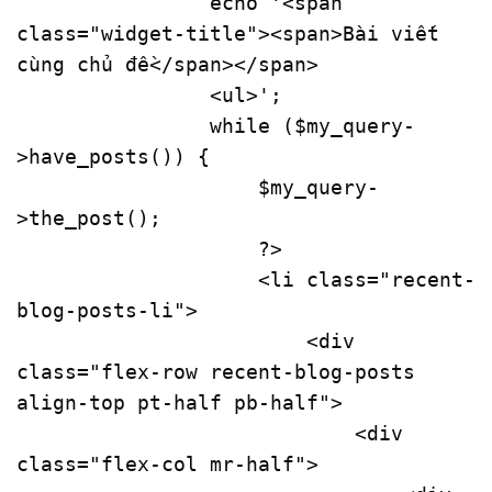
                echo '
<
span
class
=
"widget-title"
>
<
span
>
Bài viết 
cùng chủ đề
</
span
>
</
span
>
<
ul
>
';

                while ($my_query-
>have_posts()) {

                    $my_query-
>the_post();

                    ?>

<
li
class
=
"recent-
blog-posts-li"
>
<
div
class
=
"flex-row recent-blog-posts 
align-top pt-half pb-half"
>
<
div
class
=
"flex-col mr-half"
>