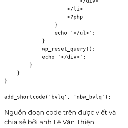
</
div
>
</
li
>
<?php
                }

echo
'</ul>'
;

            }

wp_reset_query
();

echo
'</div>'
;

        }

    }

}

add_shortcode
(
'bvlq'
, 
'nbw_bvlq'
Nguồn đoạn code trên được viết và
chia sẻ bởi anh Lê Văn Thiện