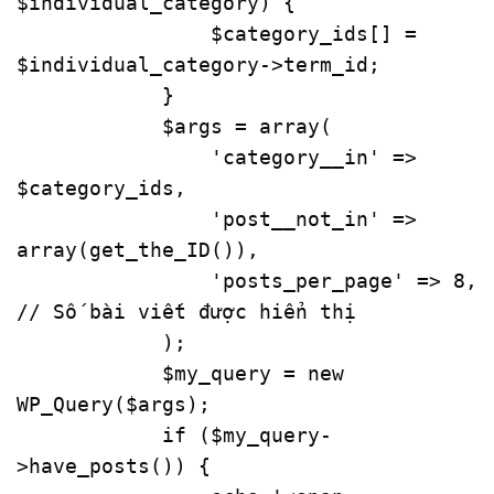
$individual_category) {

                $category_ids[] = 
$individual_category->term_id;

            }

            $args = array(

                'category__in' => 
$category_ids,

                'post__not_in' => 
array(get_the_ID()),

                'posts_per_page' => 8, 
// Số bài viết được hiển thị

            );

            $my_query = new 
WP_Query($args);

            if ($my_query-
>have_posts()) {
