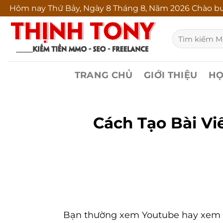
Bỏ
Hôm nay
Thứ Bảy, Ngày 8 Tháng 8, Năm 2026 Chào bu
qua
Tìm
nội
kiếm:
dung
TRANG CHỦ
GIỚI THIỆU
HỌ
Cách Tạo Bài V
Bạn thường xem Youtube hay xem ở