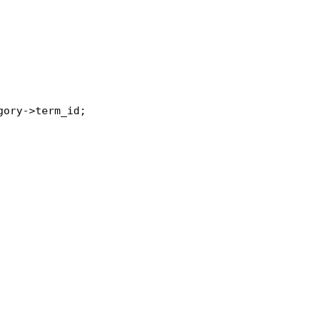
gory
->term_id;
