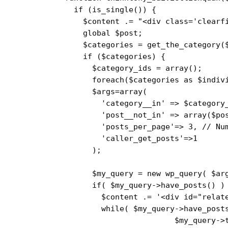
if
 (
is_single
()) {

$content
 .= 
"<div class='clearf
global
$post
;

$categories
 = 
get_the_category
(
if
 (
$categories
) {

$category_ids
 = 
array
();

foreach
(
$categories
as
$indiv
$args
=
array
(

'category__in'
 => 
$category
'post__not_in'
 => 
array
(
$po
'posts_per_page'
=> 
3
, 
// Nu
'caller_get_posts'
=>
1
      );

$my_query
 = 
new
wp_query
( 
$ar
if
( 
$my_query
->
have_posts
() ) {
$content
 .= 
'<div id="relat
while
( 
$my_query
->
have_post
$my_query
->