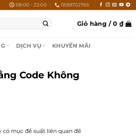
08:00 - 22:00
0559702765
Giỏ hàng /
0
₫
NG
DỊCH VỤ
KHUYẾN MÃI
Bằng Code Không
 có mục đề suất liên quan để