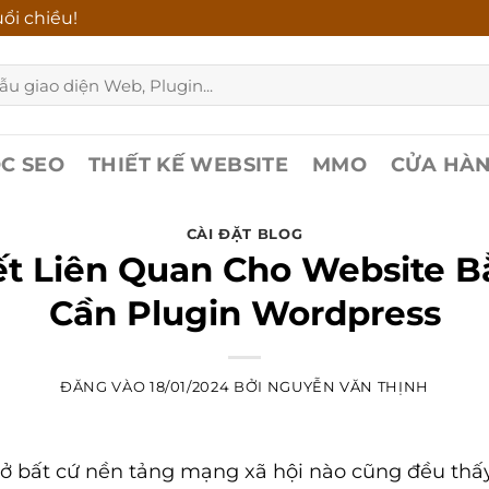
ổi chiều!
C SEO
THIẾT KẾ WEBSITE
MMO
CỬA HÀ
CÀI ĐẶT BLOG
iết Liên Quan Cho Website 
Cần Plugin Wordpress
ĐĂNG VÀO
18/01/2024
BỞI
NGUYỄN VĂN THỊNH
 bất cứ nền tảng mạng xã hội nào cũng đều thấy