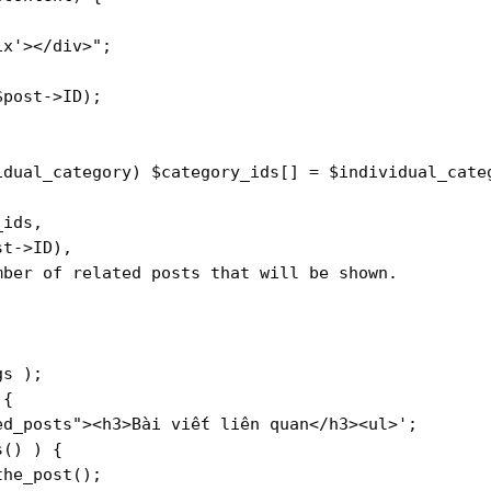
ix'></div>"
;

$post
->ID);

idual_category
) 
$category_ids
[] = 
$individual_cate
_ids
,

st
->ID),

mber of related posts that will be shown.
gs
 );

 		

ed_posts"><h3>Bài viết liên quan</h3><ul>'
;

s
() ) {

the_post
();
