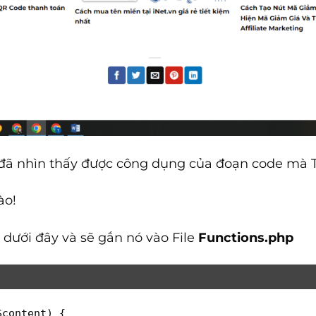
 đã nhìn thấy được công dụng của đoạn code mà T
ào!
dưới đây và sẽ gắn nó vào File
Functions.php
$content
) 
{
