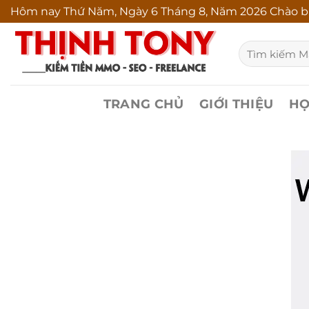
Bỏ
Hôm nay
Thứ Năm, Ngày 6 Tháng 8, Năm 2026 Chào bu
qua
Tìm
nội
kiếm:
dung
TRANG CHỦ
GIỚI THIỆU
HỌ