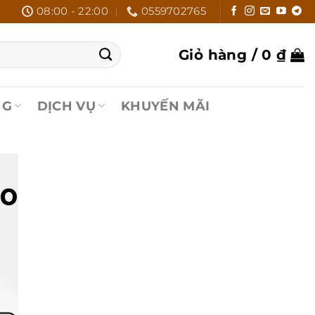
08:00 - 22:00
0559702765
Giỏ hàng /
0
₫
NG
DỊCH VỤ
KHUYẾN MÃI