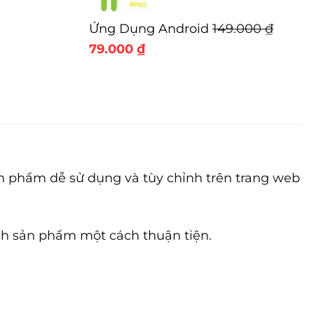
399.000 ₫.
Ứng Dụng Android
149.000
₫
Giá
Giá
79.000
₫
gốc
hiện
là:
tại
149.000 ₫.
là:
79.000 ₫.
phẩm dễ sử dụng và tùy chỉnh trên trang web
nh sản phẩm một cách thuận tiện.