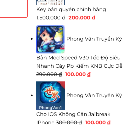
Key bản quyền chính hãng
Giá
Giá
1.500.000
₫
200.000
₫
gốc
hiện
là:
tại
Phong Vân Truyền Kỳ
1.500.000 ₫.
là:
200.000 ₫.
Bản Mod Speed V30 Tốc Độ Siêu
Nhanh Cày Pb Kiếm KNB Cực Dễ
Giá
Giá
290.000
₫
100.000
₫
gốc
hiện
là:
tại
Phong Vân Truyền Kỳ
290.000 ₫.
là:
100.000 ₫.
Cho IOS Không Cần Jaibreak
Giá
Giá
IPhone
300.000
₫
100.000
₫