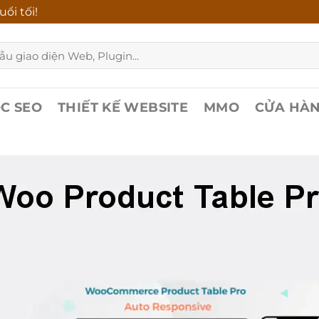
ổi tối!
C SEO
THIẾT KẾ WEBSITE
MMO
CỬA HÀ