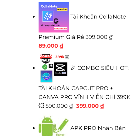
gốc
hiện
là:
tại
Tài Khoản CollaNote
300.000 ₫.
là:
100.00
Premium Giá Rẻ
399.000
₫
Giá
Giá
89.000
₫
gốc
hiện
là:
tại
🎉 COMBO SIÊU HOT:
399.000 ₫.
là:
89.000 ₫.
TÀI KHOẢN CAPCUT PRO +
CANVA PRO VĨNH VIỄN CHỈ 399K
Giá
Giá
💥
590.000
₫
399.000
₫
gốc
hiện
là:
tại
APK PRO Nhân Bản
590.000 ₫.
là: