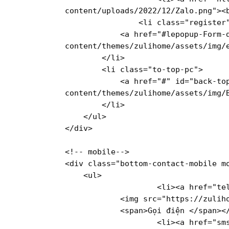
content/uploads/2022/12/Zalo.png"
>
<
<
li
class
=
"register
<
a
href
=
"#lepopup-Form-
content/themes/zulihome/assets/img/
</
li
>
<
li
class
=
"to-top-pc"
>
<
a
href
=
"#"
id
=
"back-to
content/themes/zulihome/assets/img/
</
li
>
</
ul
>
</
div
>
<!-- mobile-->
<
div
class
=
"bottom-contact-mobile m
<
ul
>
<
li
>
<
a
href
=
"te
<
img
src
=
"https://zulih
<
span
>
Gọi điện 
</
span
>
<
<
li
>
<
a
href
=
"sm