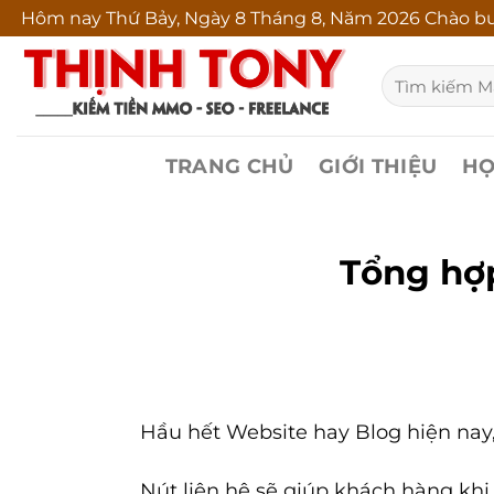
Bỏ
Hôm nay
Thứ Bảy, Ngày 8 Tháng 8, Năm 2026 Chào bu
qua
Tìm
nội
kiếm:
dung
TRANG CHỦ
GIỚI THIỆU
HỌ
Tổng hợp
Hầu hết Website hay Blog hiện nay, 
Nút liên hệ sẽ giúp khách hàng khi