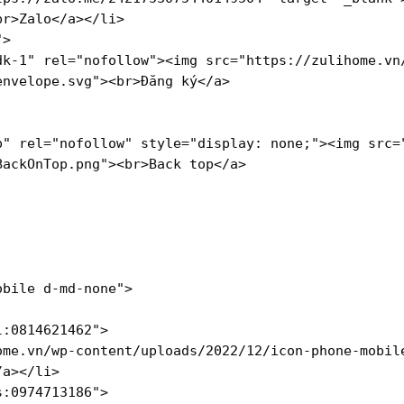
br
>
Zalo
</
a
>
</
li
>
"
>
dk-1"
rel
=
"nofollow"
>
<
img
src
=
"https://zulihome.vn
envelope.svg"
>
<
br
>
Đăng ký
</
a
>
p"
rel
=
"nofollow"
style
=
"display: none;"
>
<
img
src
=
BackOnTop.png"
>
<
br
>
Back top
</
a
>
obile d-md-none"
>
l:0814621462"
>
ome.vn/wp-content/uploads/2022/12/icon-phone-mobil
/
a
>
</
li
>
s:0974713186"
>