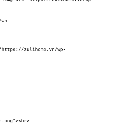
/wp-
"https://zulihome.vn/wp-
e.png"
>
<
br
>