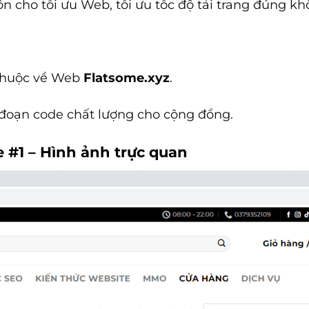
ôn cho tối ưu Web, tối ưu tốc độ tải trang đúng k
thuộc về Web
Flatsome.xyz
.
đoạn code chất lượng cho cộng đồng.
e #1
– Hình ảnh trực quan