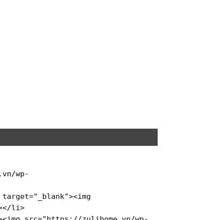
.vn/wp-
target
=
"_blank"
>
<
img
>
</
li
>
>
<
img
src
=
"https://zulihome.vn/wp-