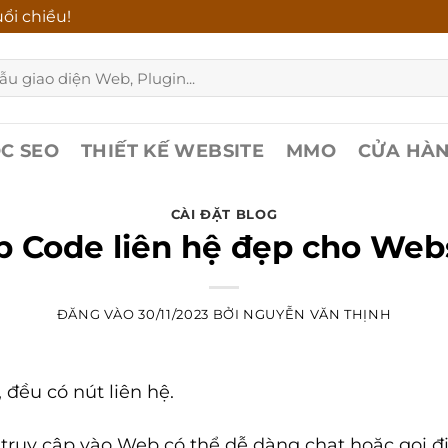
ổi chiều!
C SEO
THIẾT KẾ WEBSITE
MMO
CỬA HÀ
CÀI ĐẶT BLOG
 Code liên hệ đẹp cho Web
ĐĂNG VÀO
30/11/2023
BỞI
NGUYỄN VĂN THỊNH
đều có nút liên hệ.
 truy cập vào Web có thể dễ dàng chat hoặc gọi đ