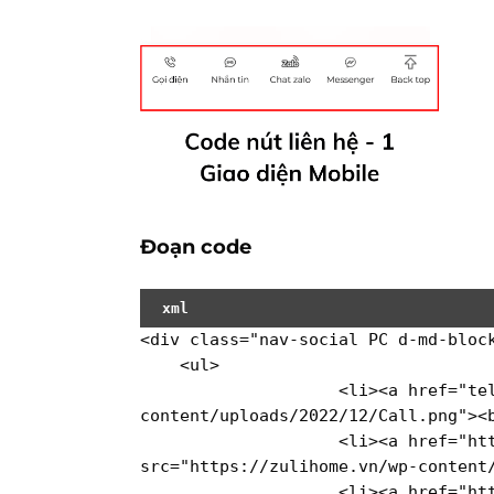
Đoạn code
xml
<
div
class
=
"nav-social PC d-md-bloc
<
ul
>
<
li
>
<
a
href
=
"te
content/uploads/2022/12/Call.png"
>
<
<
li
>
<
a
href
=
"ht
src
=
"https://zulihome.vn/wp-content
<
li
>
<
a
href
=
"ht