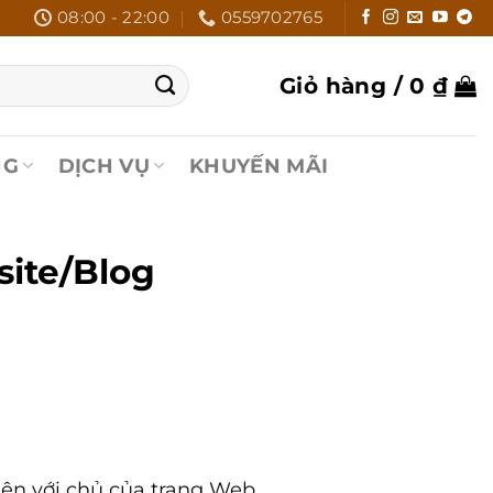
08:00 - 22:00
0559702765
Giỏ hàng /
0
₫
NG
DỊCH VỤ
KHUYẾN MÃI
site/Blog
iện với chủ của trang Web.