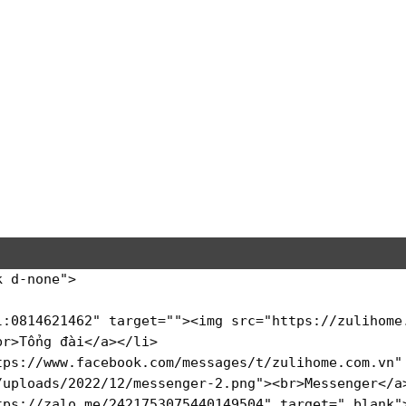
k d-none"
>
l:0814621462"
target
=
""
>
<
img
src
=
"https://zulihome
br
>
Tổng đài
</
a
>
</
li
>
tps://www.facebook.com/messages/t/zulihome.com.vn"
/uploads/2022/12/messenger-2.png"
>
<
br
>
Messenger
</
a
tps://zalo.me/2421753075440149504"
target
=
"_blank"