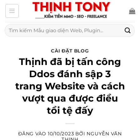
Bỏ
qua
nội
Tìm
kiếm:
dung
CÀI ĐẶT BLOG
Thịnh đã bị tấn công
Ddos đánh sập 3
trang Website và cách
vượt qua được điều
tồi tệ đấy
ĐĂNG VÀO
10/10/2023
BỞI
NGUYỄN VĂN
THỊNH