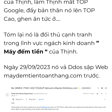
của Thịnh, làm Thịnh mất TOP
Google, đẩy bản thân nó lên TOP
Cao, ghen ăn tức ở….
Tóm lại nó là đối thủ cạnh tranh
trong lĩnh vực ngách kinh doanh
”
Máy đếm tiền “
của Thịnh.
Ngày 29/09/2023 nó vả Ddos sập Web
maydemtientoanthang.com trước.