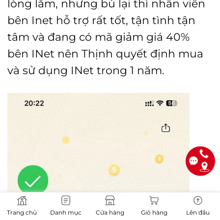
lòng lắm, nhưng bù lại thì nhân viên
bên Inet hỗ trợ rất tốt, tận tình tận
tâm và đang có mã giảm giá 40%
bên INet nên Thịnh quyết định mua
và sử dụng INet trong 1 năm.
Trang chủ
Danh mục
Cửa hàng
Giỏ hàng
Lên đầu