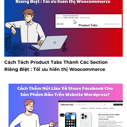
Cách Tách Product Tabs Thành Các Section
Riêng Biệt : Tối ưu hiển thị Woocommerce