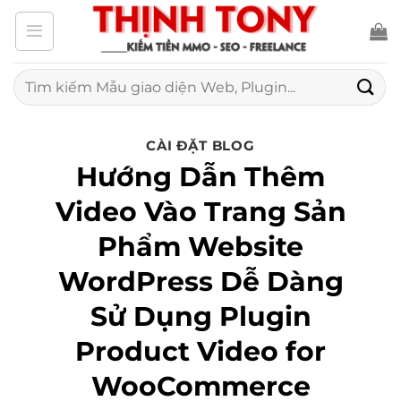
Bỏ
qua
nội
Tìm
kiếm:
dung
CÀI ĐẶT BLOG
Hướng Dẫn Thêm
Video Vào Trang Sản
Phẩm Website
WordPress Dễ Dàng
Sử Dụng Plugin
Product Video for
WooCommerce