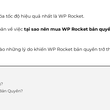
óa tốc độ hiệu quả nhất là WP Rocket.
oăn về việc
tại sao nên mua
WP Rocket bản quy
u vào những lý do khiến WP Rocket bản quyền trở t
g?
 Bản Quyền?