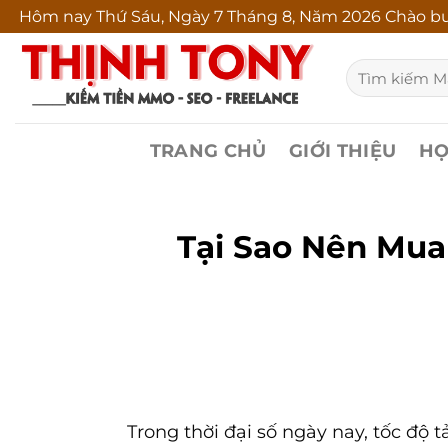
Bỏ
Hôm nay
Thứ Sáu, Ngày 7 Tháng 8, Năm 2026 Chào bu
qua
Tìm
nội
kiếm:
dung
TRANG CHỦ
GIỚI THIỆU
HỌ
Tại Sao Nên Mua
Trong thời đại số ngày nay, tốc độ 