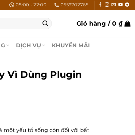
08:00 - 22:00
0559702765
Giỏ hàng /
0
₫
NG
DỊCH VỤ
KHUYẾN MÃI
y Vì Dùng Plugin
là một yếu tố sống còn đối với bất