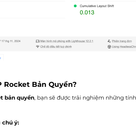
P Rocket Bản Quyền?
t bản quyền
, bạn sẽ được trải nghiệm những tín
 chú ý: