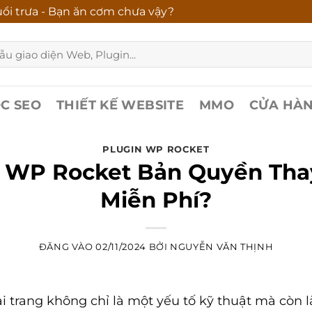
ổi trưa - Bạn ăn cơm chưa vậy?
C SEO
THIẾT KẾ WEBSITE
MMO
CỬA HÀ
PLUGIN WP ROCKET
 WP Rocket Bản Quyền Tha
Miễn Phí?
ĐĂNG VÀO
02/11/2024
BỞI
NGUYỄN VĂN THỊNH
tải trang không chỉ là một yếu tố kỹ thuật mà còn 