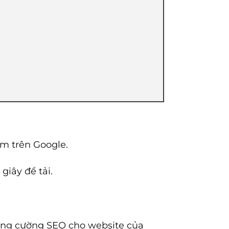
ếm trên Google.
iây để tải.
tăng cường SEO cho website của