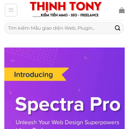
Bỏ
qua
nội
Tìm
kiếm:
dung