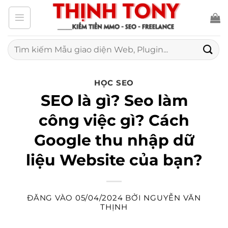
Bỏ
qua
nội
Tìm
kiếm:
dung
HỌC SEO
SEO là gì? Seo làm
công việc gì? Cách
Google thu nhập dữ
liệu Website của bạn?
ĐĂNG VÀO
05/04/2024
BỞI
NGUYỄN VĂN
THỊNH