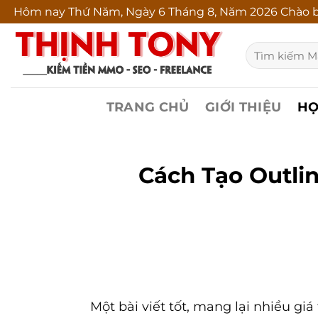
Bỏ
Hôm nay
Thứ Năm, Ngày 6 Tháng 8, Năm 2026 Chào b
qua
Tìm
nội
kiếm:
dung
TRANG CHỦ
GIỚI THIỆU
HỌ
Cách Tạo Outlin
Một bài viết tốt, mang lại nhiều giá