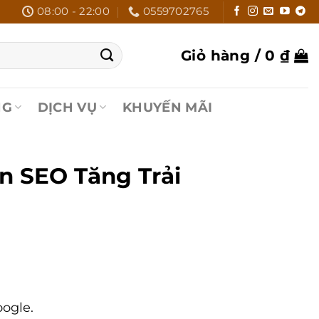
08:00 - 22:00
0559702765
Giỏ hàng /
0
₫
NG
DỊCH VỤ
KHUYẾN MÃI
ẩn SEO Tăng Trải
oogle.