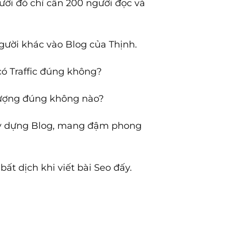
ười đó chỉ cần 200 người đọc và
người khác vào Blog của Thịnh.
có Traffic đúng không?
 lượng đúng không nào?
xây dựng Blog, mang đậm phong
ất dịch khi viết bài Seo đấy.