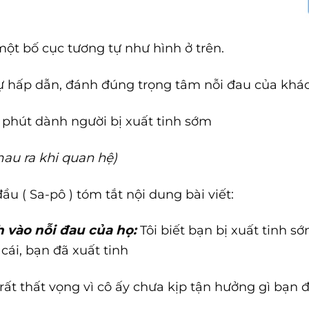
một bố cục tương tự như hình ở trên.
 sự hấp dẫn, đánh đúng trọng tâm nỗi đau của khá
 phút dành người bị xuất tinh sớm
mau ra khi quan hệ)
ầu ( Sa-pô ) tóm tắt nội dung bài viết:
 vào nỗi đau của họ:
Tôi biết bạn bị xuất tinh s
cái, bạn đã xuất tinh
ất thất vọng vì cô ấy chưa kịp tận hưởng gì bạn đã