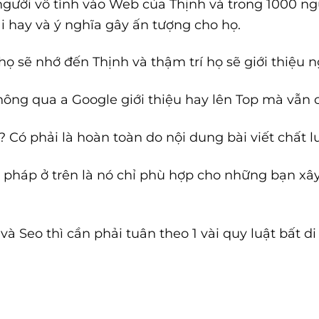
người vô tình vào Web của Thịnh và trong 1000 ng
ài hay và ý nghĩa gây ấn tượng cho họ.
họ sẽ nhớ đến Thịnh và thậm trí họ sẽ giới thiệu 
thông qua a Google giới thiệu hay lên Top mà vẫn 
 Có phải là hoàn toàn do nội dung bài viết chất
 pháp ở trên là nó chỉ phù hợp cho những bạn 
 Seo thì cần phải tuân theo 1 vài quy luật bất di b