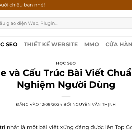
uổi chiều bạn nhé!
C SEO
THIẾT KẾ WEBSITE
MMO
CỬA HÀ
HỌC SEO
e và Cấu Trúc Bài Viết Chu
Nghiệm Người Dùng
ĐĂNG VÀO
12/09/2024
BỞI
NGUYỄN VĂN THỊNH
 trị nhất là một bài viết xứng đáng được lên Top G