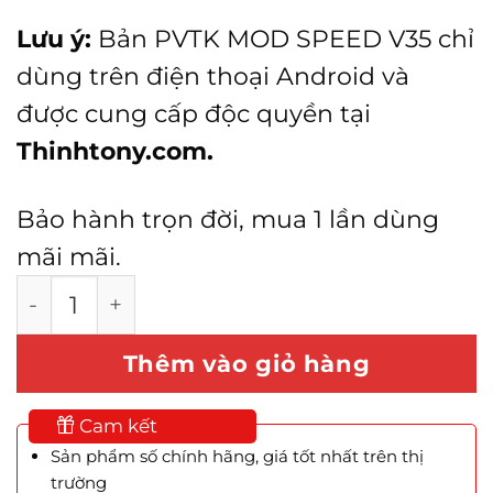
Lưu ý:
Bản PVTK MOD SPEED V35 chỉ
dùng trên điện thoại Android và
được cung cấp độc quyền tại
Thinhtony.com.
Bảo hành trọn đời, mua 1 lần dùng
mãi mãi.
Phong Vân Truyền Kỳ MOD Speed Bản V35 s
Thêm vào giỏ hàng
Cam kết
Sản phẩm số chính hãng, giá tốt nhất trên thị
trường