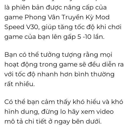
là:
tại
là phiên bản được nâng cấp của
500.000 ₫.
là:
game Phong Vân Truyền Kỳ Mod
150.000 
Speed V30, giúp tăng tốc độ khi chơi
game của bạn lên gấp 5 -10 lần.
Bạn có thể tưởng tượng rằng mọi
hoạt động trong game sẽ đều diễn ra
với tốc độ nhanh hơn bình thường
rất nhiều.
Có thể bạn cảm thấy khó hiểu và khó
hình dung, đừng lo hãy xem video
mô tả chi tiết ở ngay bên dưới.