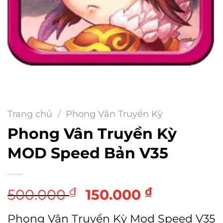
Trang chủ
/
Phong Vân Truyền Kỳ
Phong Vân Truyền Kỳ
MOD Speed Bản V35
Giá
Giá
₫
₫
500.000
150.000
gốc
hiện
Phong Vân Truyền Kỳ Mod Speed V35