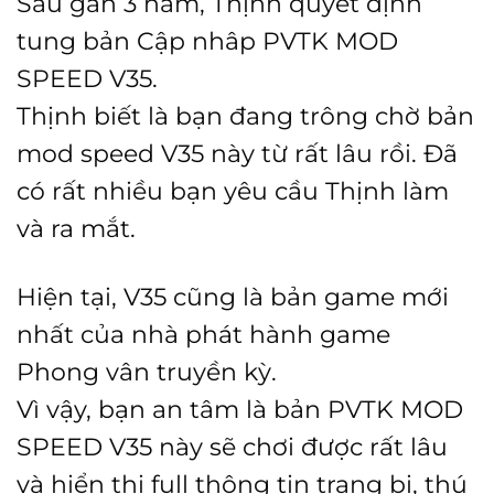
Sau gần 3 năm, Thịnh quyết định
tung bản Cập nhâp PVTK MOD
SPEED V35.
Thịnh biết là bạn đang trông chờ bản
mod speed V35 này từ rất lâu rồi. Đã
có rất nhiều bạn yêu cầu Thịnh làm
và ra mắt.
Hiện tại, V35 cũng là bản game mới
nhất của nhà phát hành game
Phong vân truyền kỳ.
Vì vậy, bạn an tâm là bản PVTK MOD
SPEED V35 này sẽ chơi được rất lâu
và hiển thị full thông tin trang bị, thú