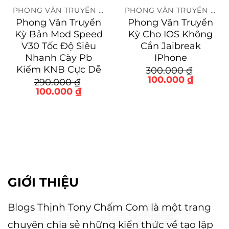
PHONG VÂN TRUYỀN KỲ
PHONG VÂN TRUYỀN KỲ
Phong Vân Truyền
Phong Vân Truyền
Kỳ Bản Mod Speed
Kỳ Cho IOS Không
V30 Tốc Độ Siêu
Cần Jaibreak
Nhanh Cày Pb
IPhone
Kiếm KNB Cực Dễ
300.000
₫
Giá
Giá
100.000
₫
290.000
₫
gốc
hiện
Giá
Giá
100.000
₫
là:
tại
gốc
hiện
0 ₫.
300.000 ₫.
là:
là:
tại
100.000
290.000 ₫.
là:
100.000 ₫.
GIỚI THIỆU
Blogs Thịnh Tony Chấm Com là một trang
chuyên chia sẻ những kiến thức về tạo lập