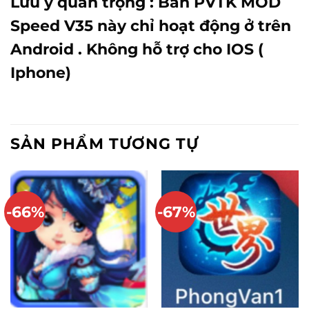
Lưu ý quan trọng : Bản PVTK MOD
Speed V35 này chỉ hoạt động ở trên
Android . Không hỗ trợ cho IOS (
Iphone)
SẢN PHẨM TƯƠNG TỰ
-66%
-67%