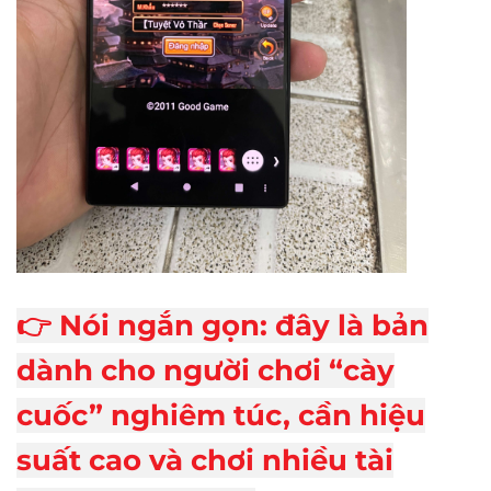
👉 Nói ngắn gọn: đây là bản
dành cho người chơi “cày
cuốc” nghiêm túc, cần hiệu
suất cao và chơi nhiều tài