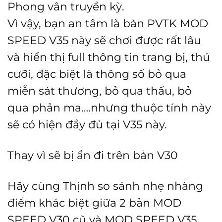
Phong vân truyền kỳ.
Vì vậy, bạn an tâm là bản PVTK MOD
SPEED V35 này sẽ chơi được rất lâu
và hiển thị full thông tin trang bị, thú
cưỡi, đặc biệt là thông số bỏ qua
miễn sát thương, bỏ qua thấu, bỏ
qua phản ma….nhưng thuộc tính này
sẽ có hiện đầy đủ tại V35 này.
Thay vì sẽ bị ẩn đi trên bản V30
Hãy cùng Thịnh so sánh nhẹ nhàng
điểm khác biệt giữa 2 bản MOD
SPEED V30 cũ và MOD SPEED V35