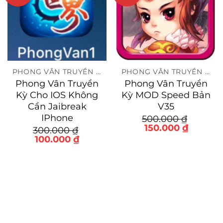
PHONG VÂN TRUYỀN KỲ
PHONG VÂN TRUYỀN KỲ
Phong Vân Truyền
Phong Vân Truyền
Kỳ Cho IOS Không
Kỳ MOD Speed Bản
Cần Jaibreak
V35
IPhone
500.000
₫
Giá
Giá
150.000
₫
300.000
₫
gốc
hiện
Giá
Giá
100.000
₫
là:
tại
gốc
hiện
500.000 ₫.
là:
là:
tại
150.000
300.000 ₫.
là:
100.000 ₫.
0 ₫.