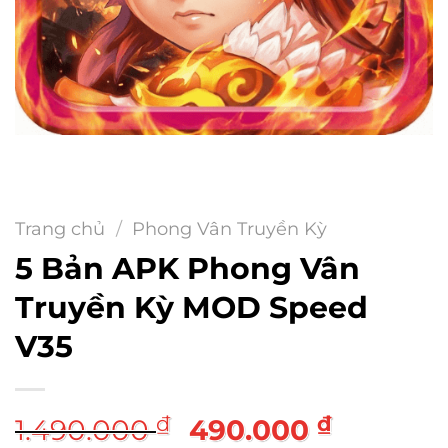
Trang chủ
/
Phong Vân Truyền Kỳ
5 Bản APK Phong Vân
Truyền Kỳ MOD Speed
V35
Giá
Giá
₫
₫
1.490.000
490.000