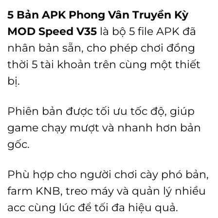
gốc
hiện
5 Bản APK Phong Vân Truyền Kỳ
là:
tại
MOD Speed V35
là bộ 5 file APK đã
1.490.000 ₫.
là:
nhân bản sẵn, cho phép chơi đồng
490.00
thời 5 tài khoản trên cùng một thiết
bị.
Phiên bản được tối ưu tốc độ, giúp
game chạy mượt và nhanh hơn bản
gốc.
Phù hợp cho người chơi cày phó bản,
farm KNB, treo máy và quản lý nhiều
acc cùng lúc để tối đa hiệu quả.