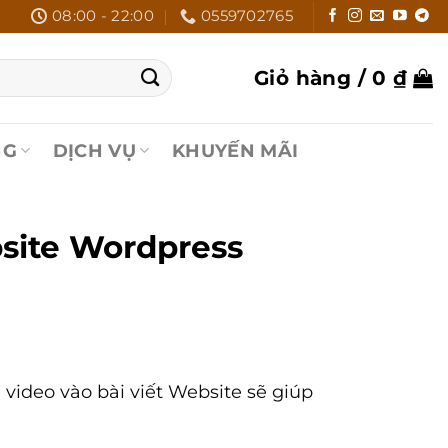
08:00 - 22:00
0559702765
Giỏ hàng /
0
₫
NG
DỊCH VỤ
KHUYẾN MÃI
site Wordpress
ideo vào bài viết Website sẽ giúp