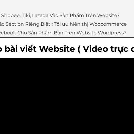
t Shopee, Tiki, Lazada Vào Sản Phẩm Trên Website?
c Section Riêng Biệt : Tối ưu hiển thị Woocommerce
acebook Cho Sản Phẩm Bán Trên Website Wordpress?
bài viết Website ( Video trực 