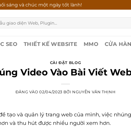
ổi sáng và chúc một ngày tốt lành!
C SEO
THIẾT KẾ WEBSITE
MMO
CỬA HÀ
CÀI ĐẶT BLOG
ng Video Vào Bài Viết Web
ĐĂNG VÀO
02/04/2023
BỞI
NGUYỄN VĂN THỊNH
 tạo và quản lý trang web của mình, việc nhúng v
hơn và thu hút được nhiều người xem hơn.