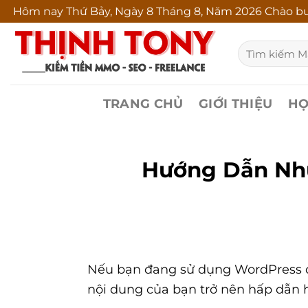
Bỏ
Hôm nay
Thứ Bảy, Ngày 8 Tháng 8, Năm 2026 Chào bu
qua
Tìm
nội
kiếm:
dung
TRANG CHỦ
GIỚI THIỆU
HỌ
Hướng Dẫn Nhú
Nếu bạn đang sử dụng WordPress để
nội dung của bạn trở nên hấp dẫn 