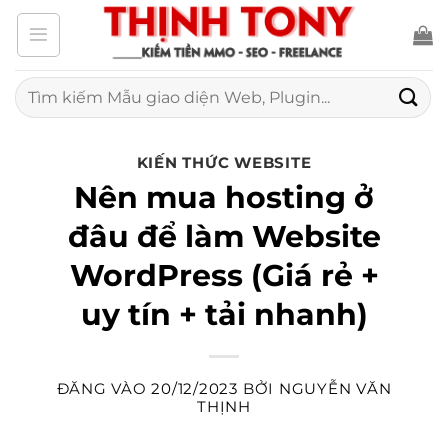
Bỏ
qua
nội
Tìm
kiếm:
dung
KIẾN THỨC WEBSITE
Nên mua hosting ở
đâu để làm Website
WordPress (Giá rẻ +
uy tín + tải nhanh)
ĐĂNG VÀO
20/12/2023
BỞI
NGUYỄN VĂN
THỊNH