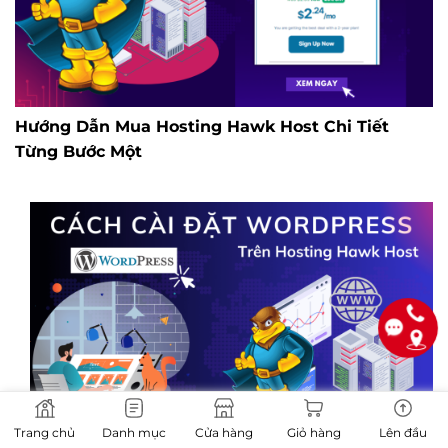
Hướng Dẫn Mua Hosting Hawk Host Chi Tiết
Từng Bước Một
Trang chủ
Danh mục
Cửa hàng
Giỏ hàng
Lên đầu
Hướng Dẫn Cài Đặt WordPress Trên Hawk Host