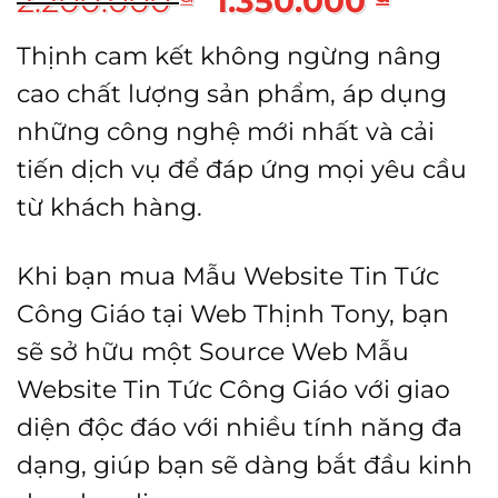
2.200.000
1.350.000
gốc
hiện
Thịnh cam kết không ngừng nâng
là:
tại
cao chất lượng sản phẩm, áp dụng
2.200.000 ₫.
là:
những công nghệ mới nhất và cải
1.350.
tiến dịch vụ để đáp ứng mọi yêu cầu
từ khách hàng.
Khi bạn mua Mẫu Website Tin Tức
Công Giáo tại Web Thịnh Tony, bạn
sẽ sở hữu một Source Web Mẫu
Website Tin Tức Công Giáo với giao
diện độc đáo với nhiều tính năng đa
dạng, giúp bạn sẽ dàng bắt đầu kinh