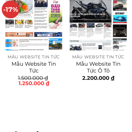
-17%
MẪU WEBSITE TIN TỨC
MẪU WEBSITE TIN TỨC
Mẫu Website Tin
Mẫu Website Tin
Tức
Tức Ô Tô
1.500.000
₫
2.200.000
₫
Giá
Giá
1.250.000
₫
gốc
hiện
là:
tại
1.500.000 ₫.
là:
1.250.000 ₫.