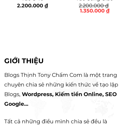
2.200.000
₫
2.200.000
₫
Giá
Giá
1.350.000
₫
gốc
hiện
là:
tại
2.200.000 ₫.
là:
1.350.0
GIỚI THIỆU
Blogs Thịnh Tony Chấm Com là một trang
chuyên chia sẻ những kiến thức về tạo lập
Blogs,
Wordpress, Kiếm tiền Online, SEO
Google...
Tất cả những điều mình chia sẻ đều là