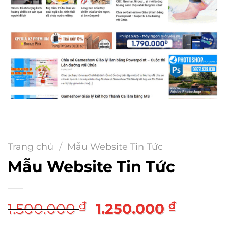
Trang chủ
/
Mẫu Website Tin Tức
Mẫu Website Tin Tức
Giá
Giá
₫
₫
1.500.000
1.250.000
gốc
hiện