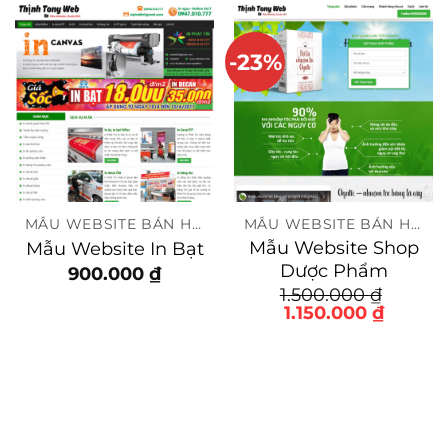
-23%
MẪU WEBSITE BÁN HÀNG
MẪU WEBSITE BÁN HÀNG
Mẫu Website Shop
Mẫu Website In Bạt
Dược Phẩm
900.000
₫
1.500.000
₫
Giá
Giá
1.150.000
₫
gốc
hiện
là:
tại
1.500.000 ₫.
là:
1.150.0
0 ₫.