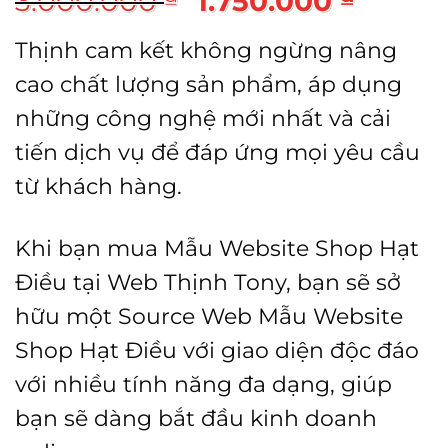
3.000.000
1.750.000
gốc
hiện
Thịnh cam kết không ngừng nâng
là:
tại
cao chất lượng sản phẩm, áp dụng
3.000.000 ₫.
là:
những công nghệ mới nhất và cải
1.750
tiến dịch vụ để đáp ứng mọi yêu cầu
từ khách hàng.
Khi bạn mua Mẫu Website Shop Hạt
Điều tại Web Thịnh Tony, bạn sẽ sở
hữu một Source Web Mẫu Website
Shop Hạt Điều với giao diện độc đáo
với nhiều tính năng đa dạng, giúp
bạn sẽ dàng bắt đầu kinh doanh