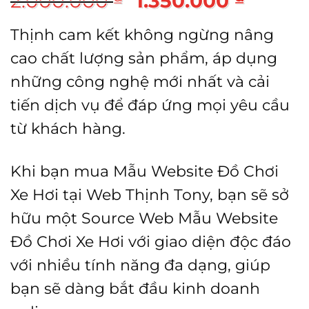
2.000.000
1.350.000
gốc
hiện
Thịnh cam kết không ngừng nâng
là:
tại
cao chất lượng sản phẩm, áp dụng
2.000.000 ₫.
là:
những công nghệ mới nhất và cải
1.350
tiến dịch vụ để đáp ứng mọi yêu cầu
từ khách hàng.
Khi bạn mua Mẫu Website Đồ Chơi
Xe Hơi tại Web Thịnh Tony, bạn sẽ sở
hữu một Source Web Mẫu Website
Đồ Chơi Xe Hơi với giao diện độc đáo
với nhiều tính năng đa dạng, giúp
bạn sẽ dàng bắt đầu kinh doanh