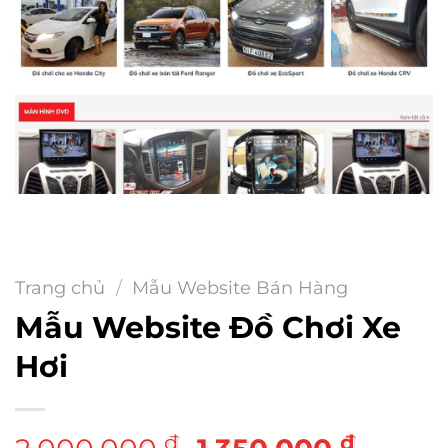
Trang chủ
/
Mẫu Website Bán Hàng
Mẫu Website Đồ Chơi Xe
Hơi
Giá
Giá
₫
₫