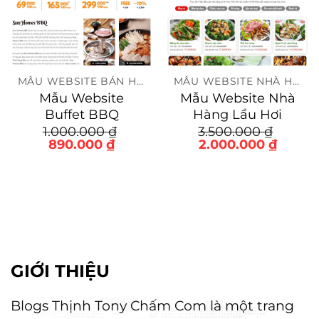
MẪU WEBSITE BÁN HÀNG
MẪU WEBSITE NHÀ HÀNG
Mẫu Website
Mẫu Website Nhà
Buffet BBQ
Hàng Lẩu Hơi
1.000.000
₫
3.500.000
₫
Giá
Giá
Giá
Giá
890.000
₫
2.000.000
₫
gốc
hiện
gốc
hiện
là:
tại
là:
tại
1.000.000 ₫.
là:
3.500.000 ₫.
là:
0 ₫.
890.000 ₫.
2.000.
GIỚI THIỆU
Blogs Thịnh Tony Chấm Com là một trang