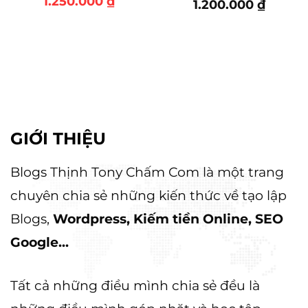
Giá
Giá
1.250.000
₫
1.200.000
₫
gốc
hiện
là:
tại
2.200.000 ₫.
là:
000 ₫.
1.250.000 ₫.
GIỚI THIỆU
Blogs Thịnh Tony Chấm Com là một trang
chuyên chia sẻ những kiến thức về tạo lập
Blogs,
Wordpress, Kiếm tiền Online, SEO
Google...
Tất cả những điều mình chia sẻ đều là