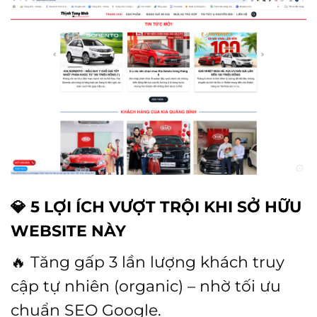
💎
5 LỢI ÍCH VƯỢT TRỘI KHI SỞ HỮU
WEBSITE NÀY
🔥 Tăng gấp 3 lần lượng khách truy
cập tự nhiên (organic) – nhờ tối ưu
chuẩn SEO Google.