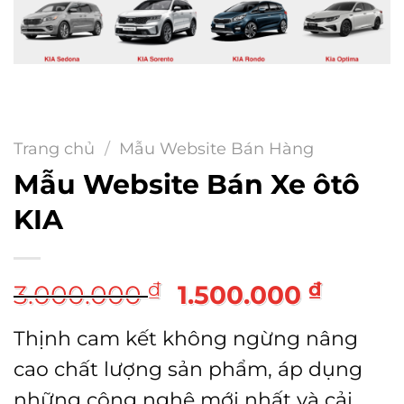
Trang chủ
/
Mẫu Website Bán Hàng
Mẫu Website Bán Xe ôtô
KIA
Giá
Giá
₫
₫
3.000.000
1.500.000
gốc
hiện
Thịnh cam kết không ngừng nâng
là:
tại
cao chất lượng sản phẩm, áp dụng
3.000.000 ₫.
là:
những công nghệ mới nhất và cải